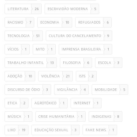
LITERATURA
26
ESCRAVIDÃO MODERNA
5
RACISMO
7
ECONOMIA
10
REFUGIADOS
6
TECNOLOGIA
51
CULTURA DO CANCELAMENTO
9
VÍCIOS
1
MITO
1
IMPRENSA BRASILEIRA
1
TRABALHO INFANTIL
13
FILOSOFIA
6
ESCOLA
3
ADOÇÃO
10
VIOLÊNCIA
21
ISTS
2
DISCURSO DE ÓDIO
3
VIGILÂNCIA
4
MOBILIDADE
5
ETICA
2
AGROTÓXICO
1
INTERNET
1
MÚSICA
1
CRISE HUMANITÁRIA
1
INDIGENAS
8
LIXO
19
EDUCAÇÃO SEXUAL
3
FAKE NEWS
1