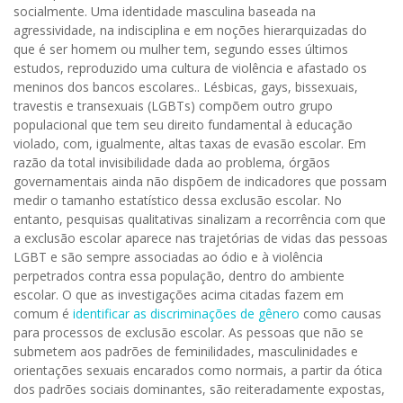
socialmente. Uma identidade masculina baseada na
agressividade, na indisciplina e em noções hierarquizadas do
que é ser homem ou mulher tem, segundo esses últimos
estudos, reproduzido uma cultura de violência e afastado os
meninos dos bancos escolares.. Lésbicas, gays, bissexuais,
travestis e transexuais (LGBTs) compõem outro grupo
populacional que tem seu direito fundamental à educação
violado, com, igualmente, altas taxas de evasão escolar. Em
razão da total invisibilidade dada ao problema, órgãos
governamentais ainda não dispõem de indicadores que possam
medir o tamanho estatístico dessa exclusão escolar. No
entanto, pesquisas qualitativas sinalizam a recorrência com que
a exclusão escolar aparece nas trajetórias de vidas das pessoas
LGBT e são sempre associadas ao ódio e à violência
perpetrados contra essa população, dentro do ambiente
escolar. O que as investigações acima citadas fazem em
comum é
identificar as discriminações de gênero
como causas
para processos de exclusão escolar. As pessoas que não se
submetem aos padrões de feminilidades, masculinidades e
orientações sexuais encarados como normais, a partir da ótica
dos padrões sociais dominantes, são reiteradamente expostas,