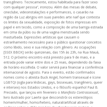
transgênero. Tecnicamente, estou habilitada para fazer sexo
com qualquer pessoa”, ironizou. Além das mesas de debate,
cineclube, videoinstalações e performances, o casarão na
região da Luz abrigou em suas paredes arte naif que contesta
os limites da sexualidade, exposição de fotos impressas em
papel e em tecido, como a composição de uma barriga estriada
em cima da púbis ou de uma vagina menstruada sendo
masturbada. Expressões artísticas que causam o
estranhamento necessário para o público questionar conceitos
como libido, sexo e sua relação com gênero. As ocupações
[SSEX BBOX] serão quinzenais, das 15h às 23h, na Rua Mauá,
512. O próximo encontro está previsto para 9 de maio, e a
entrada pode variar entre dois e 25 reais, dependendo da faixa
de horário escolhida. O valor servirá para financiar a conferência
internacional de agosto. Para o evento, estão confirmados
nomes como o ativista Buck Angel, homem transexual e ícone
LGBTQI (sigla para lésbicas, gays, bissexuais, trangênero, queer
e intersex) nos Estados Unidos, e o filósofo espanhol Paul B.
Preciado, que lançou em fevereiro o
Manifesto Contrassexual
,
livro ilustrado por Laerte que desconstrói os estereótipos
homem/mulher, homo/hetero, natural/artificial através de