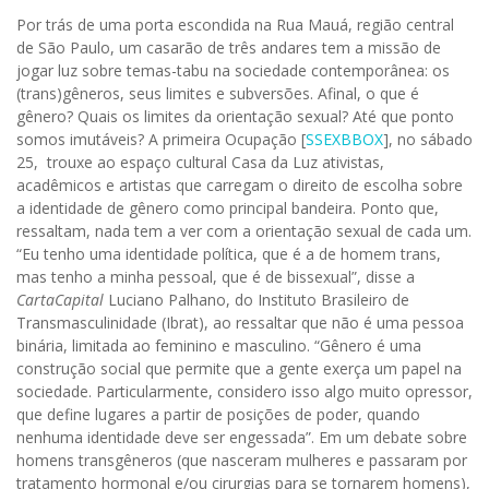
Por trás de uma porta escondida na Rua Mauá, região central
de São Paulo, um casarão de três andares tem a missão de
jogar luz sobre temas-tabu na sociedade contemporânea: os
(trans)gêneros, seus limites e subversões. Afinal, o que é
gênero? Quais os limites da orientação sexual? Até que ponto
somos imutáveis? A primeira Ocupação [
SSEXBBOX
], no sábado
25, trouxe ao espaço cultural Casa da Luz ativistas,
acadêmicos e artistas que carregam o direito de escolha sobre
a identidade de gênero como principal bandeira. Ponto que,
ressaltam, nada tem a ver com a orientação sexual de cada um.
“Eu tenho uma identidade política, que é a de homem trans,
mas tenho a minha pessoal, que é de bissexual”, disse a
CartaCapital
Luciano Palhano, do Instituto Brasileiro de
Transmasculinidade (Ibrat), ao ressaltar que não é uma pessoa
binária, limitada ao feminino e masculino. “Gênero é uma
construção social que permite que a gente exerça um papel na
sociedade. Particularmente, considero isso algo muito opressor,
que define lugares a partir de posições de poder, quando
nenhuma identidade deve ser engessada”. Em um debate sobre
homens transgêneros (que nasceram mulheres e passaram por
tratamento hormonal e/ou cirurgias para se tornarem homens),