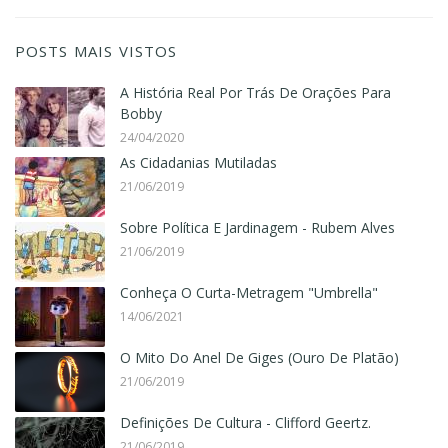
POSTS MAIS VISTOS
A História Real Por Trás De Orações Para
Bobby
24/04/2020
As Cidadanias Mutiladas
21/06/2019
Sobre Política E Jardinagem - Rubem Alves
21/06/2019
Conheça O Curta-Metragem "Umbrella"
14/06/2021
O Mito Do Anel De Giges (Ouro De Platão)
21/06/2019
Definições De Cultura - Clifford Geertz.
21/06/2019