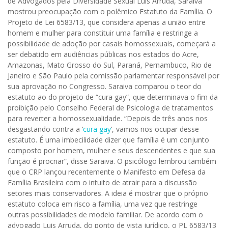
de Advogados pela Diversidade Sexual Luis Arruda, Saraiva
mostrou preocupação com o polêmico Estatuto da Família. O
Projeto de Lei 6583/13, que considera apenas a união entre
homem e mulher para constituir uma família e restringe a
possibilidade de adoção por casais homossexuais, começará a
ser debatido em audiências públicas nos estados do Acre,
Amazonas, Mato Grosso do Sul, Paraná, Pernambuco, Rio de
Janeiro e São Paulo pela comissão parlamentar responsável por
sua aprovação no Congresso. Saraiva comparou o teor do
estatuto ao do projeto de “cura gay”, que determinava o fim da
proibição pelo Conselho Federal de Psicologia de tratamentos
para reverter a homossexualidade. “Depois de três anos nos
desgastando contra a ‘
cura gay
’, vamos nos ocupar desse
estatuto. É uma imbecilidade dizer que família é um conjunto
composto por homem, mulher e seus descendentes e que sua
função é procriar”, disse Saraiva. O psicólogo lembrou também
que o CRP lançou recentemente o Manifesto em Defesa da
Família Brasileira com o intuito de atrair para a discussão
setores mais conservadores. A ideia é mostrar que o próprio
estatuto coloca em risco a família, uma vez que restringe
outras possibilidades de modelo familiar. De acordo com o
advogado Luis Arruda, do ponto de vista jurídico, o PL 6583/13