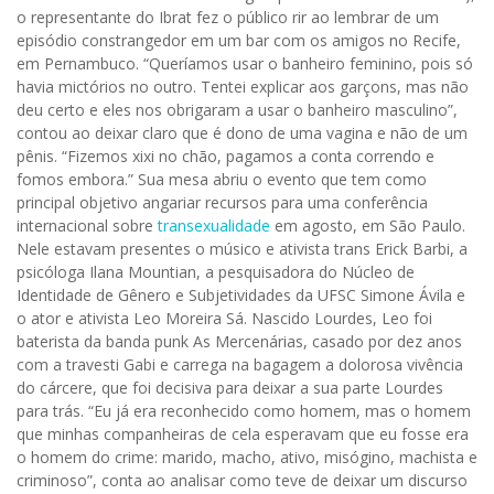
o representante do Ibrat fez o público rir ao lembrar de um
episódio constrangedor em um bar com os amigos no Recife,
em Pernambuco. “Queríamos usar o banheiro feminino, pois só
havia mictórios no outro. Tentei explicar aos garçons, mas não
deu certo e eles nos obrigaram a usar o banheiro masculino”,
contou ao deixar claro que é dono de uma vagina e não de um
pênis. “Fizemos xixi no chão, pagamos a conta correndo e
fomos embora.” Sua mesa abriu o evento que tem como
principal objetivo angariar recursos para uma conferência
internacional sobre
transexualidade
em agosto, em São Paulo.
Nele estavam presentes o músico e ativista trans Erick Barbi, a
psicóloga Ilana Mountian, a pesquisadora do Núcleo de
Identidade de Gênero e Subjetividades da UFSC Simone Ávila e
o ator e ativista Leo Moreira Sá. Nascido Lourdes, Leo foi
baterista da banda punk As Mercenárias, casado por dez anos
com a travesti Gabi e carrega na bagagem a dolorosa vivência
do cárcere, que foi decisiva para deixar a sua parte Lourdes
para trás. “Eu já era reconhecido como homem, mas o homem
que minhas companheiras de cela esperavam que eu fosse era
o homem do crime: marido, macho, ativo, misógino, machista e
criminoso”, conta ao analisar como teve de deixar um discurso