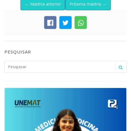
← Matéria anterior
Próxima matéria →
PESQUISAR