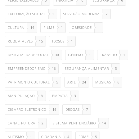
PERSONALIDADES
3
INFANCIA
10
SEGURANÇA
6
EXPLORAÇÃO SEXUAL
1
SERVIDÃO MODERNA
2
CULTURA
14
FILME
1
OBESIDADE
1
RUBEM ALVES
15
IDOSOS
1
DESIGUALDADE SOCIAL
30
GÊNERO
1
TRÂNSITO
1
EMPREENDEDORISMO
16
SEGURANÇA ALIMENTAR
3
PATRIMONIO CULTURAL
5
ARTE
24
MUSICAS
6
MANIPULAÇÃO
8
EMPATIA
3
CIGARRO ELETRÔNICO
16
DROGAS
7
CANAL FUTURA
2
SISTEMA PENITENCIÁRIO
14
AUTISMO
1
CIDADANIA
4
FOME
5