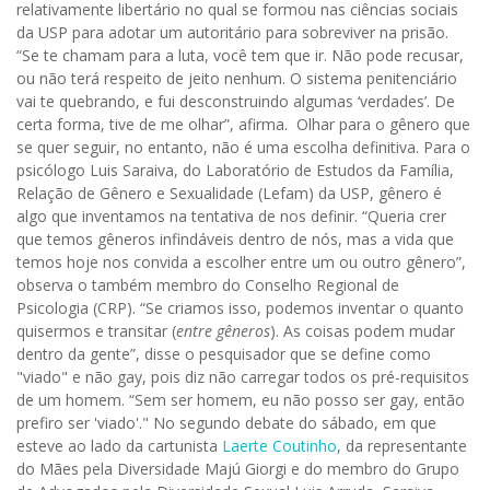
relativamente libertário no qual se formou nas ciências sociais
da USP para adotar um autoritário para sobreviver na prisão.
“Se te chamam para a luta, você tem que ir. Não pode recusar,
ou não terá respeito de jeito nenhum. O sistema penitenciário
vai te quebrando, e fui desconstruindo algumas ‘verdades’. De
certa forma, tive de me olhar”, afirma.
Olhar para o gênero que
se quer seguir, no entanto, não é uma escolha definitiva. Para o
psicólogo Luis Saraiva, do Laboratório de Estudos da Família,
Relação de Gênero e Sexualidade (Lefam) da USP, gênero é
algo que inventamos na tentativa de nos definir. “Queria crer
que temos gêneros infindáveis dentro de nós, mas a vida que
temos hoje nos convida a escolher entre um ou outro gênero”,
observa o também membro do Conselho Regional de
Psicologia (CRP). “Se criamos isso, podemos inventar o quanto
quisermos e transitar (
entre gêneros
). As coisas podem mudar
dentro da gente”, disse o pesquisador que se define como
"viado" e não gay, pois diz não carregar todos os pré-requisitos
de um homem. “Sem ser homem, eu não posso ser gay, então
prefiro ser 'viado'." No segundo debate do sábado, em que
esteve ao lado da cartunista
Laerte Coutinho
, da representante
do Mães pela Diversidade Majú Giorgi e do membro do Grupo