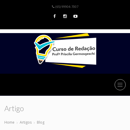
(65) 99904-7007
Artigo
Home
Artigos
Blog