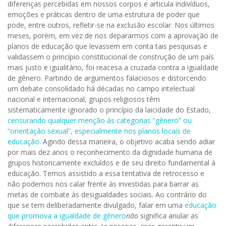
diferenças percebidas em nossos corpos e articula indivíduos,
emoções e práticas dentro de uma estrutura de poder que
pode, entre outros, refletir-se na exclusão escolar. Nos últimos
meses, porém, em vez de nos depararmos com a aprovação de
planos de educação que levassem em conta tais pesquisas e
validassem o princípio constitucional de construção de um país
mais justo e igualitário, foi reacesa a cruzada contra a igualdade
de gênero. Partindo de argumentos falaciosos e distorcendo
um debate consolidado há décadas no campo intelectual
nacional e internacional, grupos religiosos têm
sistematicamente ignorado o princípio da laicidade do Estado,
censurando qualquer menção às categorias “gênero” ou
“orientação sexual”, especialmente nos planos locais de
educação
. Agindo dessa maneira, o objetivo acaba sendo adiar
por mais dez anos o reconhecimento da dignidade humana de
grupos historicamente excluídos e de seu direito fundamental à
educação. Temos assistido a essa tentativa de retrocesso e
não podemos nos calar frente às investidas para barrar as
metas de combate às desigualdades sociais. Ao contrário do
que se tem deliberadamente divulgado, falar em uma
educação
que promova a igualdade de gênero
não
significa anular as