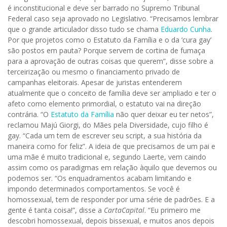
é inconstitucional e deve ser barrado no Supremo Tribunal
Federal caso seja aprovado no Legislativo. “Precisamos lembrar
que o grande articulador disso tudo se chama
Eduardo Cunha
.
Por que projetos como o Estatuto da Família e o da ‘cura gay’
são postos em pauta? Porque servem de cortina de fumaça
para a aprovação de outras coisas que querem”, disse sobre a
terceirização ou mesmo o financiamento privado de
campanhas eleitorais. Apesar de juristas entenderem
atualmente que o conceito de família deve ser ampliado e ter o
afeto como elemento primordial, o estatuto vai na direção
contrária. “O
Estatuto da Família
não quer deixar eu ter netos”,
reclamou Majú Giorgi, do Mães pela Diversidade, cujo filho é
gay. “Cada um tem de escrever seu script, a sua história da
maneira como for feliz”. A ideia de que precisamos de um pai e
uma mãe é muito tradicional e, segundo Laerte, vem caindo
assim como os paradigmas em relação àquilo que devemos ou
podemos ser. “Os enquadramentos acabam limitando e
impondo determinados comportamentos. Se você é
homossexual, tem de responder por uma série de padrões. E a
gente é tanta coisa!”, disse a
CartaCapital
. “Eu primeiro me
descobri homossexual, depois bissexual, e muitos anos depois