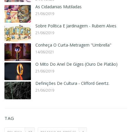
As Cidadanias Mutiladas
21/06/2019
Sobre Política E Jardinagem - Rubem Alves
21/06/2019
Conheça O Curta-Metragem "Umbrella"
14/06/2021
O Mito Do Anel De Giges (Ouro De Platão)
21/06/2019
Definições De Cultura - Clifford Geertz.
21/06/2019
TAG