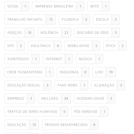
VÍCIOS
1
IMPRENSA BRASILEIRA
1
MITO
1
TRABALHO INFANTIL
13
FILOSOFIA
6
ESCOLA
3
ADOÇÃO
10
VIOLÊNCIA
21
DISCURSO DE ÓDIO
3
ISTS
2
VIGILÂNCIA
4
MOBILIDADE
5
ETICA
2
AGROTÓXICO
1
INTERNET
1
MÚSICA
1
CRISE HUMANITÁRIA
1
INDIGENAS
8
LIXO
19
EDUCAÇÃO SEXUAL
3
FAKE NEWS
1
ALIENAÇÃO
3
EMPREGO
3
INCLUSÃO
34
ACESSIBILIDADE
3
TRAFICO DE SERES HUMANOS
5
PÓS-VERDADE
1
EDUCAÇÃO
73
PESSOAS DESAPARECIDAS
8