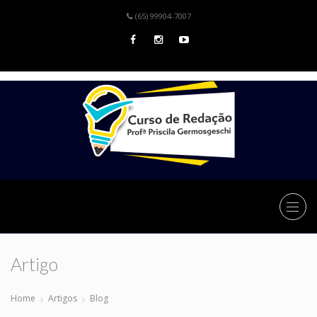
(65) 99904-7007
Artigo
Home
Artigos
Blog