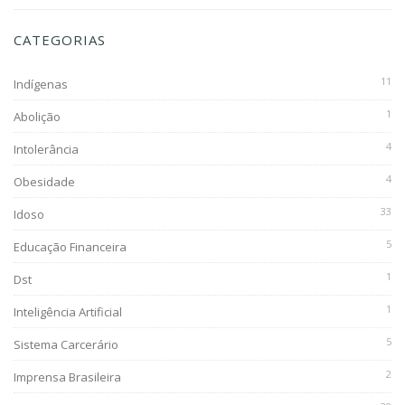
CATEGORIAS
11
Indígenas
1
Abolição
4
Intolerância
4
Obesidade
33
Idoso
5
Educação Financeira
1
Dst
1
Inteligência Artificial
5
Sistema Carcerário
2
Imprensa Brasileira