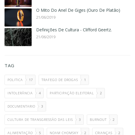
O Mito Do Anel De Giges (Ouro De Platão)
21/06/2019
Definições De Cultura - Clifford Geertz.
21/06/2019
TAG
POLITICA
17
TRAFEGO DE DROGAS
1
INTOLERÂNCIA
4
PARTICIPAÇÃO ELEITORAL
2
DOCUMENTARIO
3
CULTURA DE TRANSGRESSÃO DAS LEIS
3
BURNOUT
2
ALIMENTAÇÃO
5
NOAM CHOMSKY
2
CRIANÇAS
2