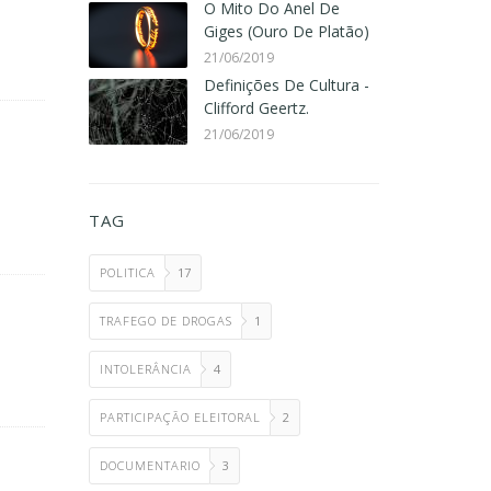
O Mito Do Anel De
Giges (Ouro De Platão)
21/06/2019
Definições De Cultura -
Clifford Geertz.
21/06/2019
TAG
POLITICA
17
TRAFEGO DE DROGAS
1
INTOLERÂNCIA
4
PARTICIPAÇÃO ELEITORAL
2
DOCUMENTARIO
3