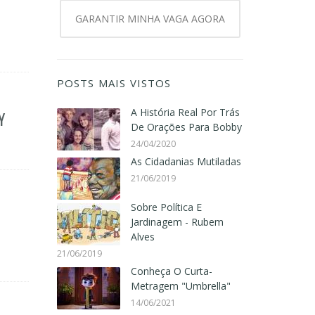
GARANTIR MINHA VAGA AGORA
POSTS MAIS VISTOS
A História Real Por Trás
Y
De Orações Para Bobby
24/04/2020
As Cidadanias Mutiladas
21/06/2019
Sobre Política E
Jardinagem - Rubem
Alves
21/06/2019
Conheça O Curta-
Metragem "Umbrella"
14/06/2021