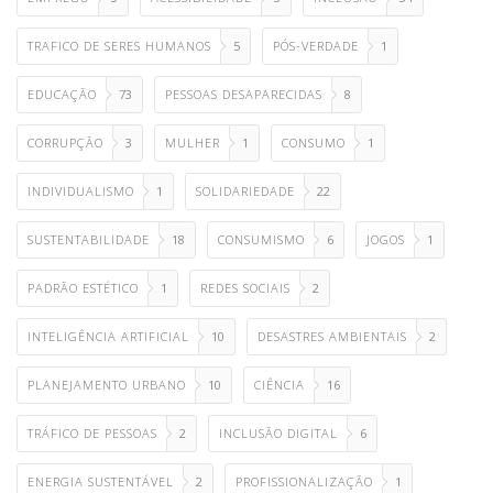
TRAFICO DE SERES HUMANOS
5
PÓS-VERDADE
1
EDUCAÇÃO
73
PESSOAS DESAPARECIDAS
8
CORRUPÇÃO
3
MULHER
1
CONSUMO
1
INDIVIDUALISMO
1
SOLIDARIEDADE
22
SUSTENTABILIDADE
18
CONSUMISMO
6
JOGOS
1
PADRÃO ESTÉTICO
1
REDES SOCIAIS
2
INTELIGÊNCIA ARTIFICIAL
10
DESASTRES AMBIENTAIS
2
PLANEJAMENTO URBANO
10
CIÊNCIA
16
TRÁFICO DE PESSOAS
2
INCLUSÃO DIGITAL
6
ENERGIA SUSTENTÁVEL
2
PROFISSIONALIZAÇÃO
1