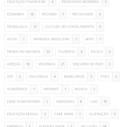
EDUCAÇÃO FINANCEIRA
4
ESCRAVIDÃO MODERNA
5
ECONOMIA
10
RACISMO
7
REFUGIADOS
6
TECNOLOGIA
51
CULTURA DO CANCELAMENTO
9
VÍCIOS
1
IMPRENSA BRASILEIRA
1
MITO
1
TRABALHO INFANTIL
13
FILOSOFIA
6
ESCOLA
3
ADOÇÃO
10
VIOLÊNCIA
21
DISCURSO DE ÓDIO
3
ISTS
2
VIGILÂNCIA
4
MOBILIDADE
5
ETICA
2
AGROTÓXICO
1
INTERNET
1
MÚSICA
1
CRISE HUMANITÁRIA
1
INDIGENAS
8
LIXO
19
EDUCAÇÃO SEXUAL
3
FAKE NEWS
1
ALIENAÇÃO
3
EMPREGO
3
ACESSIBILIDADE
3
INCLUSÃO
34