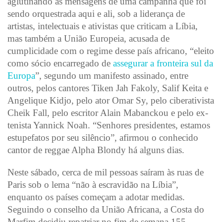
aglutinando as mensagens de uma campanha que foi
sendo orquestrada aqui e ali, sob a liderança de
artistas, intelectuais e ativistas que criticam a Líbia,
mas também a União Europeia, acusada de
cumplicidade com o regime desse país africano, “eleito
como sócio encarregado de
assegurar a fronteira sul da
Europa
”, segundo um manifesto assinado, entre
outros, pelos cantores Tiken Jah Fakoly, Salif Keita e
Angelique Kidjo, pelo ator Omar Sy, pelo ciberativista
Cheik Fall, pelo escritor Alain Mabanckou e pelo ex-
tenista Yannick Noah. “Senhores presidentes, estamos
estupefatos por seu silêncio”, afirmou o conhecido
cantor de reggae Alpha Blondy há alguns dias.
Neste sábado, cerca de mil pessoas saíram às ruas de
Paris sob o lema “não à escravidão na Líbia”,
enquanto os países começam a adotar medidas.
Seguindo o conselho da União Africana, a Costa do
Marfim decidiu repatriar no fim de semana 155