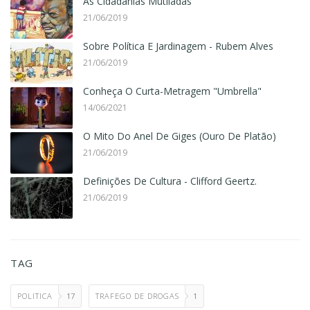
As Cidadanias Mutiladas
21/06/2019
Sobre Política E Jardinagem - Rubem Alves
21/06/2019
Conheça O Curta-Metragem "Umbrella"
14/06/2021
O Mito Do Anel De Giges (Ouro De Platão)
21/06/2019
Definições De Cultura - Clifford Geertz.
21/06/2019
TAG
POLITICA
17
TRAFEGO DE DROGAS
1