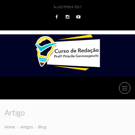
(65) 99904-7007
Artigo
Home
Artigos
Blog