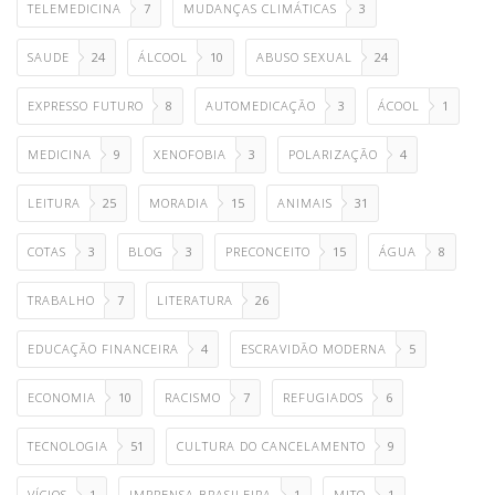
TELEMEDICINA
7
MUDANÇAS CLIMÁTICAS
3
SAUDE
24
ÁLCOOL
10
ABUSO SEXUAL
24
EXPRESSO FUTURO
8
AUTOMEDICAÇÃO
3
ÁCOOL
1
MEDICINA
9
XENOFOBIA
3
POLARIZAÇÃO
4
LEITURA
25
MORADIA
15
ANIMAIS
31
COTAS
3
BLOG
3
PRECONCEITO
15
ÁGUA
8
TRABALHO
7
LITERATURA
26
EDUCAÇÃO FINANCEIRA
4
ESCRAVIDÃO MODERNA
5
ECONOMIA
10
RACISMO
7
REFUGIADOS
6
TECNOLOGIA
51
CULTURA DO CANCELAMENTO
9
VÍCIOS
1
IMPRENSA BRASILEIRA
1
MITO
1