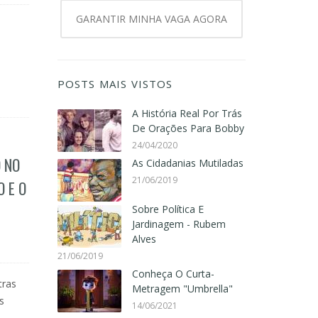
GARANTIR MINHA VAGA AGORA
POSTS MAIS VISTOS
A História Real Por Trás
De Orações Para Bobby
24/04/2020
 NO
As Cidadanias Mutiladas
21/06/2019
 E O
Sobre Política E
Jardinagem - Rubem
Alves
21/06/2019
Conheça O Curta-
tras
Metragem "Umbrella"
s
14/06/2021