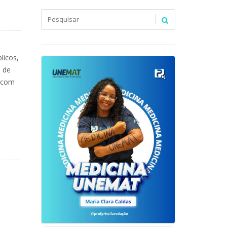
licos,
s de
s com