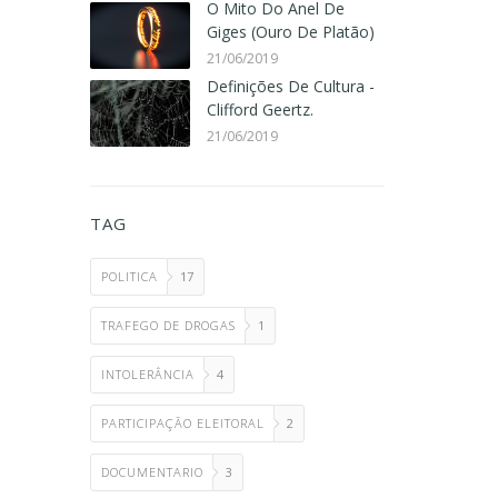
O Mito Do Anel De
Giges (Ouro De Platão)
21/06/2019
Definições De Cultura -
Clifford Geertz.
21/06/2019
TAG
POLITICA
17
TRAFEGO DE DROGAS
1
INTOLERÂNCIA
4
PARTICIPAÇÃO ELEITORAL
2
DOCUMENTARIO
3