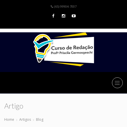
(65) 99904-7007
Artigo
Home
Artigos
Blog