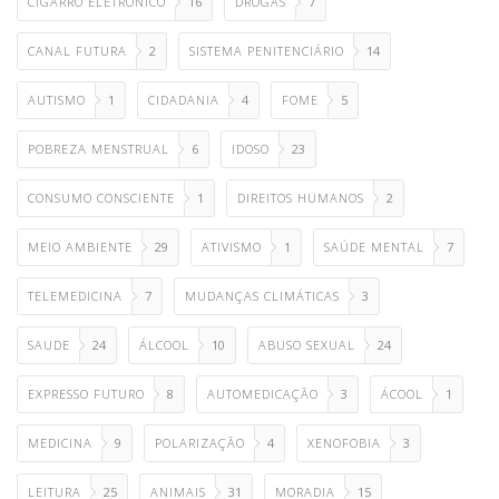
CIGARRO ELETRÔNICO
16
DROGAS
7
CANAL FUTURA
2
SISTEMA PENITENCIÁRIO
14
AUTISMO
1
CIDADANIA
4
FOME
5
POBREZA MENSTRUAL
6
IDOSO
23
CONSUMO CONSCIENTE
1
DIREITOS HUMANOS
2
MEIO AMBIENTE
29
ATIVISMO
1
SAÚDE MENTAL
7
TELEMEDICINA
7
MUDANÇAS CLIMÁTICAS
3
SAUDE
24
ÁLCOOL
10
ABUSO SEXUAL
24
EXPRESSO FUTURO
8
AUTOMEDICAÇÃO
3
ÁCOOL
1
MEDICINA
9
POLARIZAÇÃO
4
XENOFOBIA
3
LEITURA
25
ANIMAIS
31
MORADIA
15