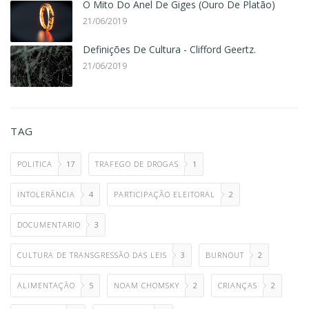
O Mito Do Anel De Giges (Ouro De Platão)
21/06/2019
Definições De Cultura - Clifford Geertz.
21/06/2019
TAG
POLITICA
17
TRAFEGO DE DROGAS
1
INTOLERÂNCIA
4
PARTICIPAÇÃO ELEITORAL
2
DOCUMENTARIO
3
CULTURA DE TRANSGRESSÃO DAS LEIS
3
BURNOUT
2
ALIMENTAÇÃO
5
NOAM CHOMSKY
2
CRIANÇAS
2