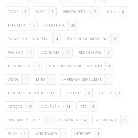
COTAS
3
BLOG
3
PRECONCEITO
15
ÁGUA
8
TRABALHO
7
LITERATURA
26
EDUCAÇÃO FINANCEIRA
4
ESCRAVIDÃO MODERNA
5
RACISMO
7
ECONOMIA
10
REFUGIADOS
6
TECNOLOGIA
51
CULTURA DO CANCELAMENTO
9
VÍCIOS
1
MITO
1
IMPRENSA BRASILEIRA
1
TRABALHO INFANTIL
13
FILOSOFIA
6
ESCOLA
3
ADOÇÃO
10
VIOLÊNCIA
21
ISTS
2
DISCURSO DE ÓDIO
3
VIGILÂNCIA
4
MOBILIDADE
5
ETICA
2
AGROTÓXICO
1
INTERNET
1