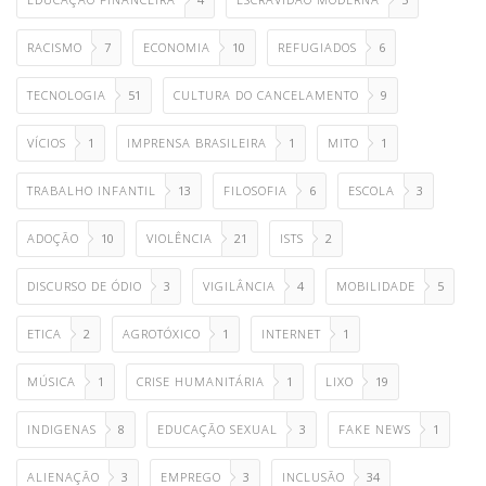
RACISMO
7
ECONOMIA
10
REFUGIADOS
6
TECNOLOGIA
51
CULTURA DO CANCELAMENTO
9
VÍCIOS
1
IMPRENSA BRASILEIRA
1
MITO
1
TRABALHO INFANTIL
13
FILOSOFIA
6
ESCOLA
3
ADOÇÃO
10
VIOLÊNCIA
21
ISTS
2
DISCURSO DE ÓDIO
3
VIGILÂNCIA
4
MOBILIDADE
5
ETICA
2
AGROTÓXICO
1
INTERNET
1
MÚSICA
1
CRISE HUMANITÁRIA
1
LIXO
19
INDIGENAS
8
EDUCAÇÃO SEXUAL
3
FAKE NEWS
1
ALIENAÇÃO
3
EMPREGO
3
INCLUSÃO
34