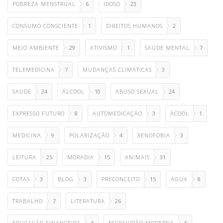
POBREZA MENSTRUAL
6
IDOSO
23
CONSUMO CONSCIENTE
1
DIREITOS HUMANOS
2
MEIO AMBIENTE
29
ATIVISMO
1
SAÚDE MENTAL
7
TELEMEDICINA
7
MUDANÇAS CLIMÁTICAS
3
SAUDE
24
ÁLCOOL
10
ABUSO SEXUAL
24
EXPRESSO FUTURO
8
AUTOMEDICAÇÃO
3
ÁCOOL
1
MEDICINA
9
POLARIZAÇÃO
4
XENOFOBIA
3
LEITURA
25
MORADIA
15
ANIMAIS
31
COTAS
3
BLOG
3
PRECONCEITO
15
ÁGUA
8
TRABALHO
7
LITERATURA
26
EDUCAÇÃO FINANCEIRA
4
ESCRAVIDÃO MODERNA
5