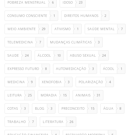
POBREZA MENSTRUAL
6
IDOSO
23
CONSUMO CONSCIENTE
1
DIREITOS HUMANOS
2
MEIO AMBIENTE
29
ATIVISMO
1
SAÚDE MENTAL
7
TELEMEDICINA
7
MUDANÇAS CLIMÁTICAS
3
SAUDE
24
ÁLCOOL
10
ABUSO SEXUAL
24
EXPRESSO FUTURO
8
AUTOMEDICAÇÃO
3
ÁCOOL
1
MEDICINA
9
XENOFOBIA
3
POLARIZAÇÃO
4
LEITURA
25
MORADIA
15
ANIMAIS
31
COTAS
3
BLOG
3
PRECONCEITO
15
ÁGUA
8
TRABALHO
7
LITERATURA
26
EDUCAÇÃO FINANCEIRA
4
ESCRAVIDÃO MODERNA
5