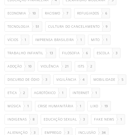
ECONOMIA
10
RACISMO
7
REFUGIADOS
6
TECNOLOGIA
51
CULTURA DO CANCELAMENTO
9
VÍCIOS
1
IMPRENSA BRASILEIRA
1
MITO
1
TRABALHO INFANTIL
13
FILOSOFIA
6
ESCOLA
3
ADOÇÃO
10
VIOLÊNCIA
21
ISTS
2
DISCURSO DE ÓDIO
3
VIGILÂNCIA
4
MOBILIDADE
5
ETICA
2
AGROTÓXICO
1
INTERNET
1
MÚSICA
1
CRISE HUMANITÁRIA
1
LIXO
19
INDIGENAS
8
EDUCAÇÃO SEXUAL
3
FAKE NEWS
1
ALIENAÇÃO
3
EMPREGO
3
INCLUSÃO
34