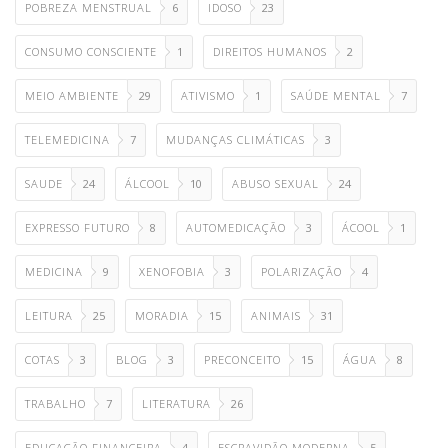
POBREZA MENSTRUAL
6
IDOSO
23
CONSUMO CONSCIENTE
1
DIREITOS HUMANOS
2
MEIO AMBIENTE
29
ATIVISMO
1
SAÚDE MENTAL
7
TELEMEDICINA
7
MUDANÇAS CLIMÁTICAS
3
SAUDE
24
ÁLCOOL
10
ABUSO SEXUAL
24
EXPRESSO FUTURO
8
AUTOMEDICAÇÃO
3
ÁCOOL
1
MEDICINA
9
XENOFOBIA
3
POLARIZAÇÃO
4
LEITURA
25
MORADIA
15
ANIMAIS
31
COTAS
3
BLOG
3
PRECONCEITO
15
ÁGUA
8
TRABALHO
7
LITERATURA
26
EDUCAÇÃO FINANCEIRA
4
ESCRAVIDÃO MODERNA
5