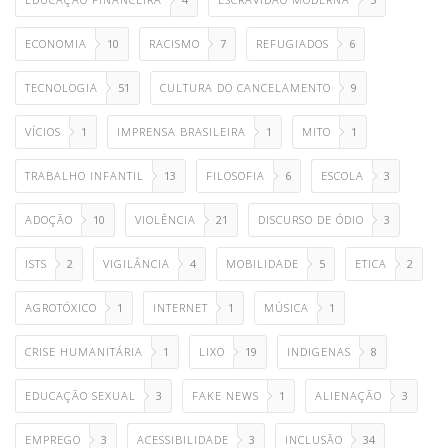
ECONOMIA
10
RACISMO
7
REFUGIADOS
6
TECNOLOGIA
51
CULTURA DO CANCELAMENTO
9
VÍCIOS
1
IMPRENSA BRASILEIRA
1
MITO
1
TRABALHO INFANTIL
13
FILOSOFIA
6
ESCOLA
3
ADOÇÃO
10
VIOLÊNCIA
21
DISCURSO DE ÓDIO
3
ISTS
2
VIGILÂNCIA
4
MOBILIDADE
5
ETICA
2
AGROTÓXICO
1
INTERNET
1
MÚSICA
1
CRISE HUMANITÁRIA
1
LIXO
19
INDIGENAS
8
EDUCAÇÃO SEXUAL
3
FAKE NEWS
1
ALIENAÇÃO
3
EMPREGO
3
ACESSIBILIDADE
3
INCLUSÃO
34