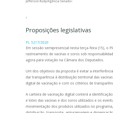
‹
Jefferson Rudy/Agência Senado
›
Proposições legislativas
PL 5217/2020
Em sessão semipresencial nesta terça-feira (15), o Pl
rastreamento de vacinas e soros sob responsabilida
agora para votação na Câmara dos Deputados.
Um dos objetivos da proposta é evitar a interferênc
dar transparência à distribuição territorial das vaci
digital de vacinação e com os critérios de transparê
A carteira de vacinação digital conterá a identificaç
e lotes das vacinas e dos soros utilizados e os event
movimentação dos produtos utilizados no programa,
distribuição, transporte, armazenagem e dispensação