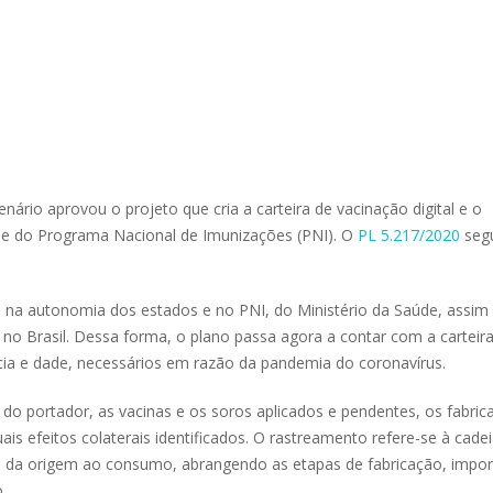
enário aprovou o projeto que cria a carteira de vacinação digital e o
de do Programa Nacional de Imunizações (PNI). O
PL 5.217/2020
seg
ia na autonomia dos estados e no PNI, do Ministério da Saúde, assi
nas no Brasil. Dessa forma, o plano passa agora a contar com a carteir
ncia e dade, necessários em razão da pandemia do coronavírus.
ão do portador, as vacinas e os soros aplicados e pendentes, os fabric
uais efeitos colaterais identificados. O rastreamento refere-se à cade
 da origem ao consumo, abrangendo as etapas de fabricação, impor
.