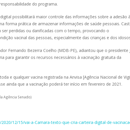
 responsabilidade do programa.
 digital possibilitará maior controle das informações sobre a adesão 
a forma prática de armazenar informações de saúde pessoais. Cast
em ser perdidas ou danificadas com o tempo, provocando o
dição vacinal das pessoas, especialmente das crianças e dos idosos
nador Fernando Bezerra Coelho (MDB-PE), adiantou que o presidente J
ia para garantir os recursos necessários à vacinação gratuita da
toda e qualquer vacina registrada na Anvisa [Agência Nacional de Vigi
isse ainda que a vacinação poderá ter início em fevereiro de 2021.
da Agência Senado)
/2020/12/15/vai-a-Camara-texto-que-cria-carteira-digital-de-vacinaca