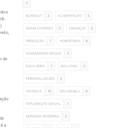
3
ídica
BURNOUT
2
ALIMENTAÇÃO
5
DB-
)
NOAM CHOMSKY
2
CRIANÇAS
2
eito,
PRODUÇÃO
1
HOMOFOBIA
8
SANEAMENTO BÁSICO
5
o de
EQUILÍBRIO
1
BULLYING
5
PERSONALIDADES
3
INFANCIA
10
SEGURANÇA
6
gação
EXPLORAÇÃO SEXUAL
1
SERVIDÃO MODERNA
2
 de
rá a