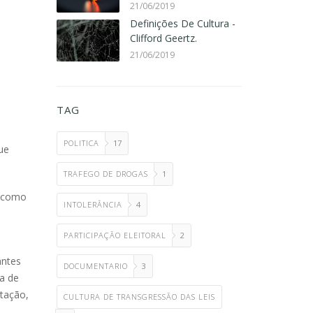
21/06/2019
Definições De Cultura -
Clifford Geertz.
21/06/2019
TAG
POLITICA
17
ue
TRAFEGO DE DROGAS
1
m como
INTOLERÂNCIA
4
a
PARTICIPAÇÃO ELEITORAL
2
antes
DOCUMENTARIO
3
ia de
tação,
CULTURA DE TRANSGRESSÃO DAS LEIS