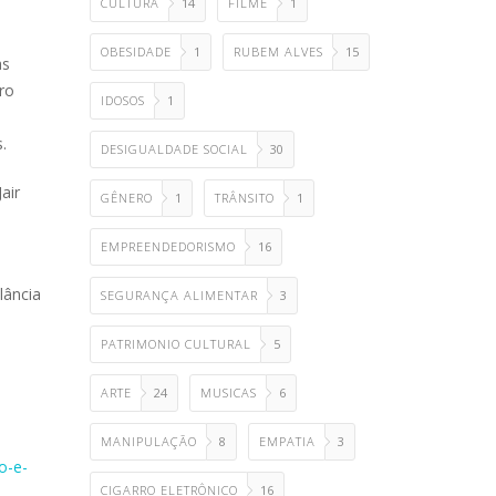
CULTURA
14
FILME
1
OBESIDADE
1
RUBEM ALVES
15
às
ro
IDOSOS
1
.
DESIGUALDADE SOCIAL
30
air
GÊNERO
1
TRÂNSITO
1
EMPREENDEDORISMO
16
lância
SEGURANÇA ALIMENTAR
3
PATRIMONIO CULTURAL
5
ARTE
24
MUSICAS
6
MANIPULAÇÃO
8
EMPATIA
3
o-e-
CIGARRO ELETRÔNICO
16