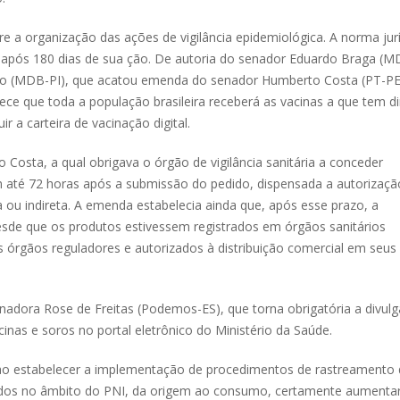
e a organização das ações de vigilância epidemiológica. A norma jur
r após 180 dias de sua ção. De autoria do senador Eduardo Braga (M
stro (MDB-PI), que acatou emenda do senador Humberto Costa (PT-PE
ce que toda a população brasileira receberá as vacinas a que tem dir
a carteira de vacinação digital.
Costa, a qual obrigava o órgão de vigilância sanitária a conceder
m até 72 horas após a submissão do pedido, dispensada a autorizaçã
a ou indireta. A emenda estabelecia ainda que, após esse prazo, a
esde que os produtos estivessem registrados em órgãos sanitários
s órgãos reguladores e autorizados à distribuição comercial em seus
nadora Rose de Freitas (Podemos-ES), que torna obrigatória a divul
nas e soros no portal eletrônico do Ministério da Saúde.
o, ao estabelecer a implementação de procedimentos de rastreamento
ados no âmbito do PNI, da origem ao consumo, certamente aumenta