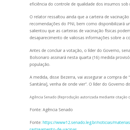
eficiência do controle de qualidade dos insumos sob
O relator ressaltou ainda que a carteira de vacinação
recomendações do PNI, bem como disponibilizará um
salientou que as carteiras de vacinação físicas pod
desaparecimento de valiosas informações sobre a con
Antes de concluir a votação, o líder do Governo, se
Bolsonaro assinará nesta quarta (16) medida provisór
população.
A medida, disse Bezerra, vai assegurar a compra de “
Sanitária], venha de onde vier”. O líder do Governo d
Agência Senado (Reprodução autorizada mediante citação 
Fonte: Agência Senado
Fonte:
https://www12.senado.leg.br/noticias/materias
rastreamento-de-vacinas