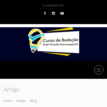
(65) 99904-7007
Artigo
Home
Artigos
Blog