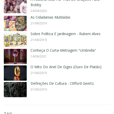
Bobby
24/04/2020
As Cidadanias Mutiladas
21/06/2019
Sobre Política E Jardinagem - Rubem Alves
21/06/2019
Conheça O Curta-Metragem "Umbrella"
14/06/2021
O Mito Do Anel De Giges (Ouro De Platão)
21/06/2019
Definições De Cultura - Clifford Geertz.
21/06/2019
TAG