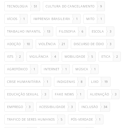
TECNOLOGIA
51
CULTURA DO CANCELAMENTO
9
VÍCIOS
1
IMPRENSA BRASILEIRA
1
MITO
1
TRABALHO INFANTIL
13
FILOSOFIA
6
ESCOLA
3
ADOÇÃO
10
VIOLÊNCIA
21
DISCURSO DE ÓDIO
3
ISTS
2
VIGILÂNCIA
4
MOBILIDADE
5
ETICA
2
AGROTÓXICO
1
INTERNET
1
MÚSICA
1
CRISE HUMANITÁRIA
1
INDIGENAS
8
LIXO
19
EDUCAÇÃO SEXUAL
3
FAKE NEWS
1
ALIENAÇÃO
3
EMPREGO
3
ACESSIBILIDADE
3
INCLUSÃO
34
TRAFICO DE SERES HUMANOS
5
PÓS-VERDADE
1