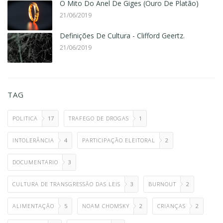
O Mito Do Anel De Giges (Ouro De Platão)
21/06/2019
Definições De Cultura - Clifford Geertz.
21/06/2019
TAG
POLITICA
17
TRAFEGO DE DROGAS
1
INTOLERÂNCIA
4
PARTICIPAÇÃO ELEITORAL
2
DOCUMENTARIO
3
CULTURA DE TRANSGRESSÃO DAS LEIS
3
BURNOUT
2
ALIMENTAÇÃO
5
NOAM CHOMSKY
2
CRIANÇAS
2