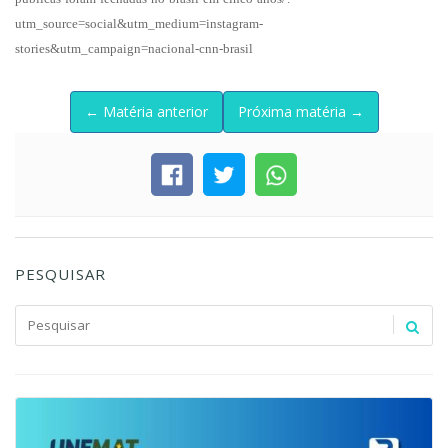
utm_source=social&utm_medium=instagram-
stories&utm_campaign=nacional-cnn-brasil
← Matéria anterior
Próxima matéria →
PESQUISAR