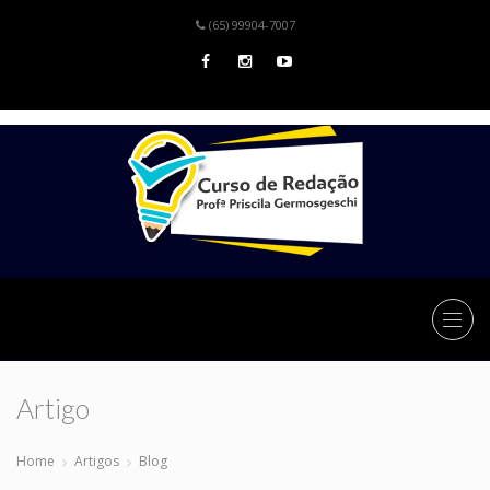
(65) 99904-7007
Artigo
Home
Artigos
Blog