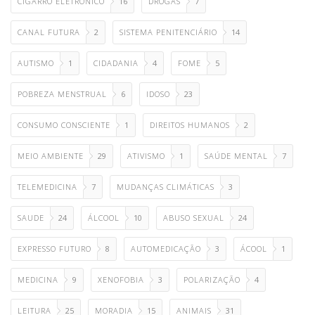
CIGARRO ELETRÔNICO
16
DROGAS
7
CANAL FUTURA
2
SISTEMA PENITENCIÁRIO
14
AUTISMO
1
CIDADANIA
4
FOME
5
POBREZA MENSTRUAL
6
IDOSO
23
CONSUMO CONSCIENTE
1
DIREITOS HUMANOS
2
MEIO AMBIENTE
29
ATIVISMO
1
SAÚDE MENTAL
7
TELEMEDICINA
7
MUDANÇAS CLIMÁTICAS
3
SAUDE
24
ÁLCOOL
10
ABUSO SEXUAL
24
EXPRESSO FUTURO
8
AUTOMEDICAÇÃO
3
ÁCOOL
1
MEDICINA
9
XENOFOBIA
3
POLARIZAÇÃO
4
LEITURA
25
MORADIA
15
ANIMAIS
31