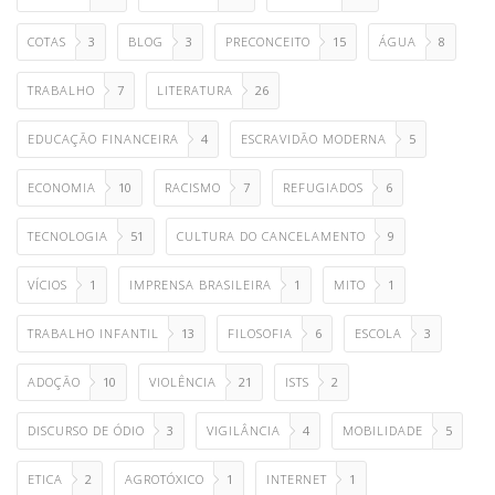
COTAS
3
BLOG
3
PRECONCEITO
15
ÁGUA
8
TRABALHO
7
LITERATURA
26
EDUCAÇÃO FINANCEIRA
4
ESCRAVIDÃO MODERNA
5
ECONOMIA
10
RACISMO
7
REFUGIADOS
6
TECNOLOGIA
51
CULTURA DO CANCELAMENTO
9
VÍCIOS
1
IMPRENSA BRASILEIRA
1
MITO
1
TRABALHO INFANTIL
13
FILOSOFIA
6
ESCOLA
3
ADOÇÃO
10
VIOLÊNCIA
21
ISTS
2
DISCURSO DE ÓDIO
3
VIGILÂNCIA
4
MOBILIDADE
5
ETICA
2
AGROTÓXICO
1
INTERNET
1