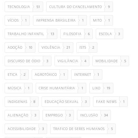
TECNOLOGIA
51
CULTURA DO CANCELAMENTO
9
VÍCIOS
1
IMPRENSA BRASILEIRA
1
MITO
1
TRABALHO INFANTIL
13
FILOSOFIA
6
ESCOLA
3
ADOÇÃO
10
VIOLÊNCIA
21
ISTS
2
DISCURSO DE ÓDIO
3
VIGILÂNCIA
4
MOBILIDADE
5
ETICA
2
AGROTÓXICO
1
INTERNET
1
MÚSICA
1
CRISE HUMANITÁRIA
1
LIXO
19
INDIGENAS
8
EDUCAÇÃO SEXUAL
3
FAKE NEWS
1
ALIENAÇÃO
3
EMPREGO
3
INCLUSÃO
34
ACESSIBILIDADE
3
TRAFICO DE SERES HUMANOS
5