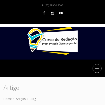
(65) 99904-7007
Artigo
Home
Artigos
Blog