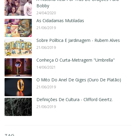
Bobby
24/04/2020
As Cidadanias Mutiladas
21/06/2019
Sobre Política E Jardinagem - Rubem Alves
21/06/2019
Conheça O Curta-Metragem "Umbrella"
14/06/2021
O Mito Do Anel De Giges (Ouro De Platão)
21/06/2019
Definições De Cultura - Clifford Geertz.
21/06/2019
TAG