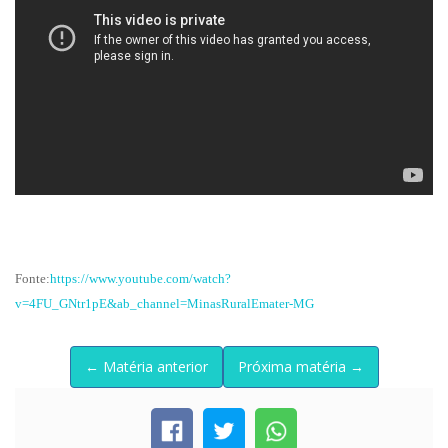
Fonte:
https://www.youtube.com/watch?
v=4FU_GNtr1pE&ab_channel=MinasRuralEmater-MG
← Matéria anterior
Próxima matéria →