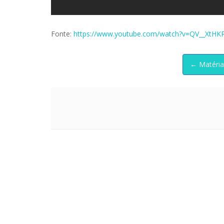
Fonte:
https://www.youtube.com/watch?v=QV__XtHKP
← Matéria