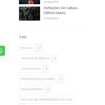
21/06/2019
Definições De Cultura -
Clifford Geertz.
21/06/2019
TAG
POLITICA
17
TRAFEGO DE DROGAS
1
INTOLERÂNCIA
4
PARTICIPAÇÃO ELEITORAL
2
DOCUMENTARIO
3
CULTURA DE TRANSGRESSÃO DAS LEIS