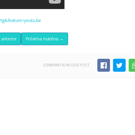
lg&feature=youtu.be
 anterior
Próxima matéria →
COMPARTILHE
ESSE POST