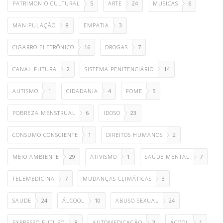
PATRIMONIO CULTURAL
5
ARTE
24
MUSICAS
6
MANIPULAÇÃO
8
EMPATIA
3
CIGARRO ELETRÔNICO
16
DROGAS
7
CANAL FUTURA
2
SISTEMA PENITENCIÁRIO
14
AUTISMO
1
CIDADANIA
4
FOME
5
POBREZA MENSTRUAL
6
IDOSO
23
CONSUMO CONSCIENTE
1
DIREITOS HUMANOS
2
MEIO AMBIENTE
29
ATIVISMO
1
SAÚDE MENTAL
7
TELEMEDICINA
7
MUDANÇAS CLIMÁTICAS
3
SAUDE
24
ÁLCOOL
10
ABUSO SEXUAL
24
EXPRESSO FUTURO
8
AUTOMEDICAÇÃO
3
ÁCOOL
1