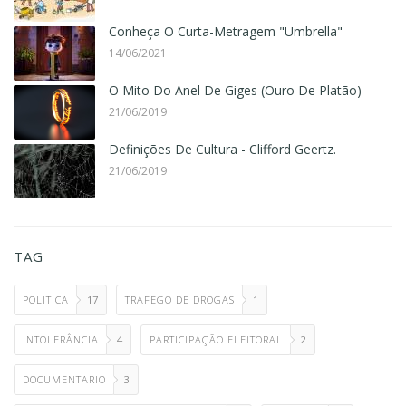
Conheça O Curta-Metragem "Umbrella"
14/06/2021
O Mito Do Anel De Giges (Ouro De Platão)
21/06/2019
Definições De Cultura - Clifford Geertz.
21/06/2019
TAG
POLITICA
17
TRAFEGO DE DROGAS
1
INTOLERÂNCIA
4
PARTICIPAÇÃO ELEITORAL
2
DOCUMENTARIO
3