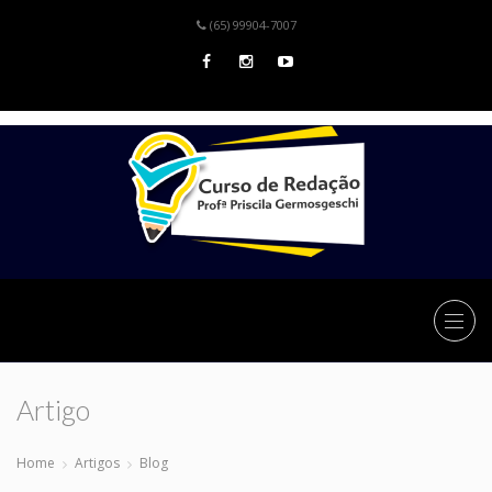
(65) 99904-7007
Artigo
Home
Artigos
Blog