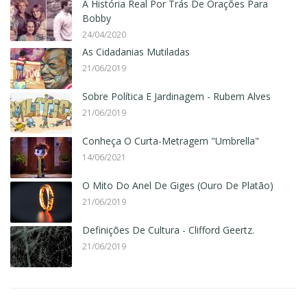
A História Real Por Trás De Orações Para
Bobby
24/04/2020
As Cidadanias Mutiladas
21/06/2019
Sobre Política E Jardinagem - Rubem Alves
21/06/2019
Conheça O Curta-Metragem "Umbrella"
14/06/2021
O Mito Do Anel De Giges (Ouro De Platão)
21/06/2019
Definições De Cultura - Clifford Geertz.
21/06/2019