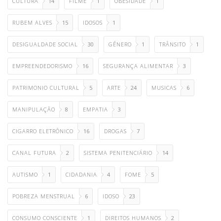
CULTURA
14
FILME
1
OBESIDADE
1
RUBEM ALVES
15
IDOSOS
1
DESIGUALDADE SOCIAL
30
GÊNERO
1
TRÂNSITO
1
EMPREENDEDORISMO
16
SEGURANÇA ALIMENTAR
3
PATRIMONIO CULTURAL
5
ARTE
24
MUSICAS
6
MANIPULAÇÃO
8
EMPATIA
3
CIGARRO ELETRÔNICO
16
DROGAS
7
CANAL FUTURA
2
SISTEMA PENITENCIÁRIO
14
AUTISMO
1
CIDADANIA
4
FOME
5
POBREZA MENSTRUAL
6
IDOSO
23
CONSUMO CONSCIENTE
1
DIREITOS HUMANOS
2