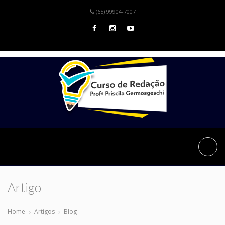
(65) 99904-7007
Artigo
Home
Artigos
Blog