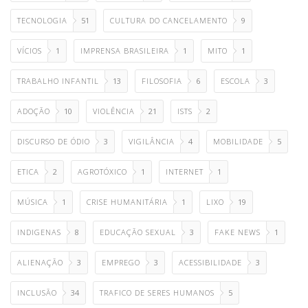
TECNOLOGIA
51
CULTURA DO CANCELAMENTO
9
VÍCIOS
1
IMPRENSA BRASILEIRA
1
MITO
1
TRABALHO INFANTIL
13
FILOSOFIA
6
ESCOLA
3
ADOÇÃO
10
VIOLÊNCIA
21
ISTS
2
DISCURSO DE ÓDIO
3
VIGILÂNCIA
4
MOBILIDADE
5
ETICA
2
AGROTÓXICO
1
INTERNET
1
MÚSICA
1
CRISE HUMANITÁRIA
1
LIXO
19
INDIGENAS
8
EDUCAÇÃO SEXUAL
3
FAKE NEWS
1
ALIENAÇÃO
3
EMPREGO
3
ACESSIBILIDADE
3
INCLUSÃO
34
TRAFICO DE SERES HUMANOS
5