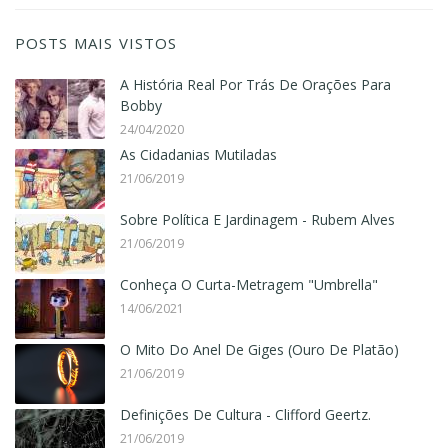
POSTS MAIS VISTOS
A História Real Por Trás De Orações Para
Bobby
24/04/2020
As Cidadanias Mutiladas
21/06/2019
Sobre Política E Jardinagem - Rubem Alves
21/06/2019
Conheça O Curta-Metragem "Umbrella"
14/06/2021
O Mito Do Anel De Giges (Ouro De Platão)
21/06/2019
Definições De Cultura - Clifford Geertz.
21/06/2019