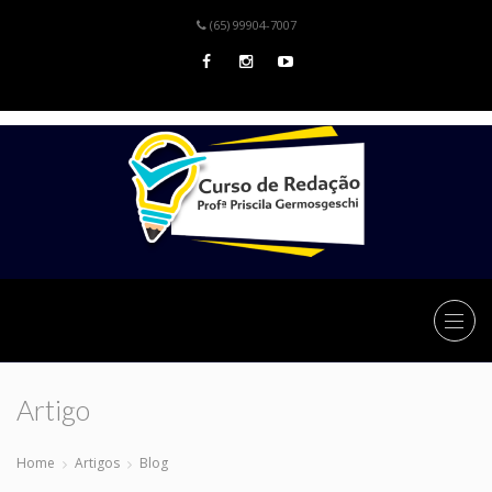
(65) 99904-7007
Artigo
Home
Artigos
Blog