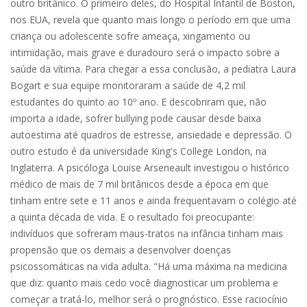
outro britânico. O primeiro deles, do Hospital Infantil de Boston,
nos EUA, revela que quanto mais longo o período em que uma
criança ou adolescente sofre ameaça, xingamento ou
intimidação, mais grave e duradouro será o impacto sobre a
saúde da vítima. Para chegar a essa conclusão, a pediatra Laura
Bogart e sua equipe monitoraram a saúde de 4,2 mil
estudantes do quinto ao 10º ano. E descobriram que, não
importa a idade, sofrer bullying pode causar desde baixa
autoestima até quadros de estresse, ansiedade e depressão. O
outro estudo é da universidade King's College London, na
Inglaterra. A psicóloga Louise Arseneault investigou o histórico
médico de mais de 7 mil britânicos desde a época em que
tinham entre sete e 11 anos e ainda frequentavam o colégio até
a quinta década de vida. E o resultado foi preocupante:
indivíduos que sofreram maus-tratos na infância tinham mais
propensão que os demais a desenvolver doenças
psicossomáticas na vida adulta. "Há uma máxima na medicina
que diz: quanto mais cedo você diagnosticar um problema e
começar a tratá-lo, melhor será o prognóstico. Esse raciocínio