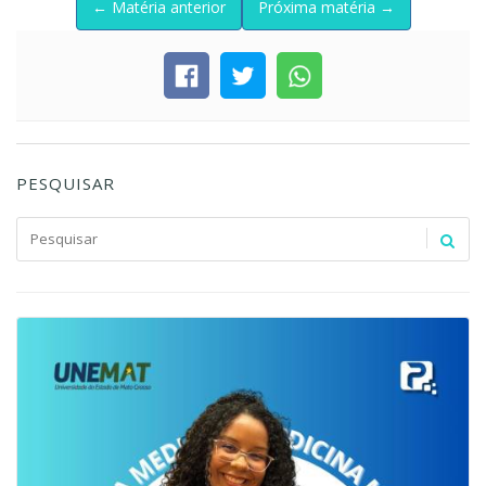
← Matéria anterior
Próxima matéria →
PESQUISAR