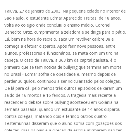
Taiuva, 27 de janeiro de 2003. Na pequena cidade no interior de
São Paulo, o estudante Edmar Aparecido Freitas, de 18 anos,
volta ao colégio onde concluiu o ensino médio, Coronel
Benedito Ortiz, cumprimenta a zeladora e se dirige para o pátio.
Lá, bem na hora do recreio, saca um revólver calibre 38 e
começa a efetuar disparos. Após ferir nove pessoas, entre
alunos, professores e funcionários, se mata com um tiro na
cabeça. O caso de Taiuva, a 363 km da capital paulista, é o
primeiro que se tem notícia de bullying que termina em morte
no Brasil - Edmar sofria de obesidade e, mesmo depois de
perder 30 quilos, continuou a ser ridicularizado pelos colegas.
De lá para cá, pelo menos três outros episódios deixaram um
saldo de 16 mortos e 16 feridos. A tragédia mais recente a
reacender o debate sobre bullying aconteceu em Goiânia na
semana passada, quando um estudante de 14 anos disparou
contra colegas, matando dois e ferindo outros quatro.
Testemunhas disseram que o aluno sofria com gozações dos
colegas, mas os pais e a direção da escola afirmaram não ter