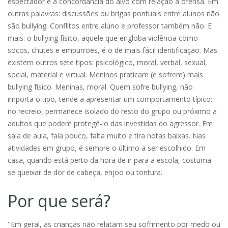
espectador e a concordância do alvo com relação à ofensa. Em
outras palavras: discussões ou brigas pontuais entre alunos não
são bullying. Conflitos entre aluno e professor também não. E
mais: o bullying físico, aquele que engloba violência como
socos, chutes e empurrões, é o de mais fácil identificação. Mas
existem outros sete tipos: psicológico, moral, verbal, sexual,
social, material e virtual. Meninos praticam (e sofrem) mais
bullying físico. Meninas, moral. Quem sofre bullying, não
importa o tipo, tende a apresentar um comportamento típico:
no recreio, permanece isolado do resto do grupo ou próximo a
adultos que podem protegê-lo das investidas do agressor. Em
sala de aula, fala pouco, falta muito e tira notas baixas. Nas
atividades em grupo, é sempre o último a ser escolhido. Em
casa, quando está perto da hora de ir para a escola, costuma
se queixar de dor de cabeça, enjoo ou tontura.
Por que será?
"Em geral, as crianças não relatam seu sofrimento por medo ou