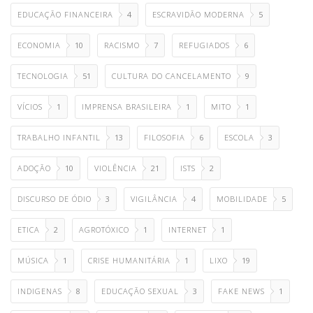
EDUCAÇÃO FINANCEIRA
4
ESCRAVIDÃO MODERNA
5
ECONOMIA
10
RACISMO
7
REFUGIADOS
6
TECNOLOGIA
51
CULTURA DO CANCELAMENTO
9
VÍCIOS
1
IMPRENSA BRASILEIRA
1
MITO
1
TRABALHO INFANTIL
13
FILOSOFIA
6
ESCOLA
3
ADOÇÃO
10
VIOLÊNCIA
21
ISTS
2
DISCURSO DE ÓDIO
3
VIGILÂNCIA
4
MOBILIDADE
5
ETICA
2
AGROTÓXICO
1
INTERNET
1
MÚSICA
1
CRISE HUMANITÁRIA
1
LIXO
19
INDIGENAS
8
EDUCAÇÃO SEXUAL
3
FAKE NEWS
1