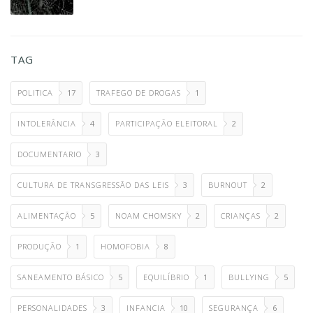
TAG
POLITICA
17
TRAFEGO DE DROGAS
1
INTOLERÂNCIA
4
PARTICIPAÇÃO ELEITORAL
2
DOCUMENTARIO
3
CULTURA DE TRANSGRESSÃO DAS LEIS
3
BURNOUT
2
ALIMENTAÇÃO
5
NOAM CHOMSKY
2
CRIANÇAS
2
PRODUÇÃO
1
HOMOFOBIA
8
SANEAMENTO BÁSICO
5
EQUILÍBRIO
1
BULLYING
5
PERSONALIDADES
3
INFANCIA
10
SEGURANÇA
6