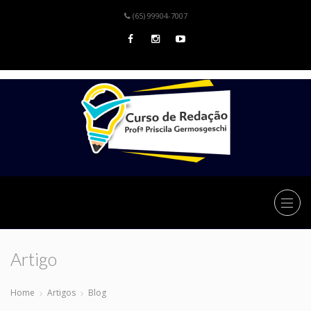
(65) 99904-7007
Artigo
Home
Artigos
Blog