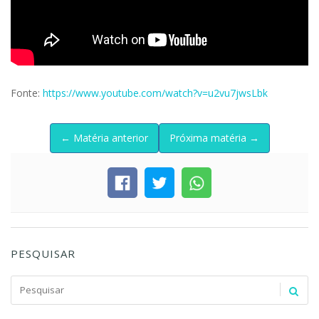
Fonte:
https://www.youtube.com/watch?v=u2vu7jwsLbk
← Matéria anterior
Próxima matéria →
PESQUISAR