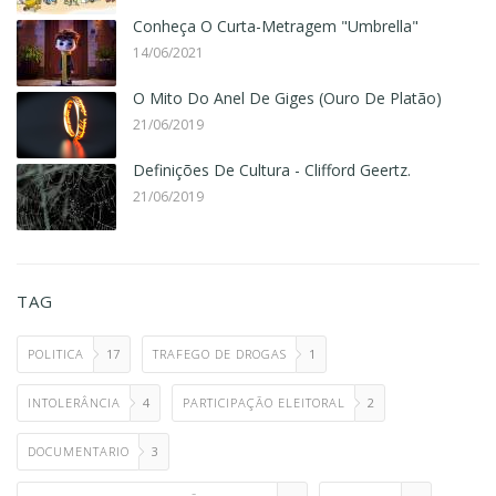
Conheça O Curta-Metragem "Umbrella"
14/06/2021
O Mito Do Anel De Giges (Ouro De Platão)
21/06/2019
Definições De Cultura - Clifford Geertz.
21/06/2019
TAG
POLITICA
17
TRAFEGO DE DROGAS
1
INTOLERÂNCIA
4
PARTICIPAÇÃO ELEITORAL
2
DOCUMENTARIO
3