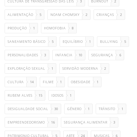
CULTURA DE TRANSGRESSÃO DAS LEIS
3
BURNOUT
2
ALIMENTAÇÃO
5
NOAM CHOMSKY
2
CRIANÇAS
2
PRODUÇÃO
1
HOMOFOBIA
8
SANEAMENTO BÁSICO
5
EQUILÍBRIO
1
BULLYING
5
PERSONALIDADES
3
INFANCIA
10
SEGURANÇA
6
EXPLORAÇÃO SEXUAL
1
SERVIDÃO MODERNA
2
CULTURA
14
FILME
1
OBESIDADE
1
RUBEM ALVES
15
IDOSOS
1
DESIGUALDADE SOCIAL
30
GÊNERO
1
TRÂNSITO
1
EMPREENDEDORISMO
16
SEGURANÇA ALIMENTAR
3
PATRIMONIO CULTURAL
5
ARTE
24
MUSICAS
6