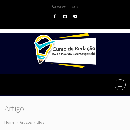
(65) 99904-7007
Artigo
Home
Artigos
Blog