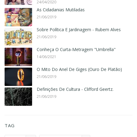
24/04/2020
As Cidadanias Mutiladas
21/06/2019
Sobre Política E Jardinagem - Rubem Alves
21/06/2019
Conheça O Curta-Metragem "Umbrella"
14/06/2021
O Mito Do Anel De Giges (Ouro De Platão)
21/06/2019
Definições De Cultura - Clifford Geertz.
21/06/2019
TAG