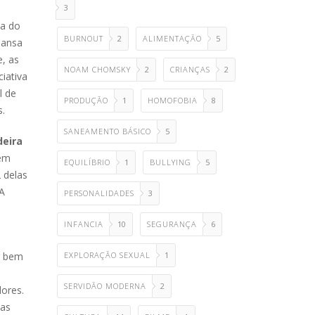
3
da do
BURNOUT
2
ALIMENTAÇÃO
5
hansa
e, as
NOAM CHOMSKY
2
CRIANÇAS
2
ciativa
l de
PRODUÇÃO
1
HOMOFOBIA
8
s.
SANEAMENTO BÁSICO
5
deira
dem
EQUILÍBRIO
1
BULLYING
5
 delas
A
PERSONALIDADES
3
INFANCIA
10
SEGURANÇA
6
r bem
EXPLORAÇÃO SEXUAL
1
SERVIDÃO MODERNA
2
dores.
ias