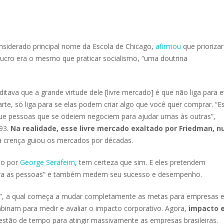
siderado principal nome da Escola de Chicago,
afirmou
que priorizar
lucro era o mesmo que praticar socialismo, “uma doutrina
tava que a grande virtude dele [livre mercado] é que não liga para e
arte, só liga para se elas podem criar algo que você quer comprar. “E
 que pessoas que se odeiem negociem para ajudar umas às outras”,
93.
Na realidade, esse livre mercado exaltado por Friedman, n
a crença guiou os mercados por décadas.
do por
George Serafeim
, tem certeza que sim. E eles pretendem
para as pessoas” e também medem seu sucesso e desempenho.
o”, a qual começa a mudar completamente as metas para empresas 
binam para medir e avaliar o impacto corporativo. Agora,
impacto 
stão de tempo para atingir massivamente as empresas brasileiras.