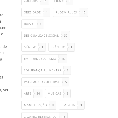
CULTURA
14
FILME
1
OBESIDADE
1
RUBEM ALVES
15
ra
e
IDOSOS
1
nham
 e
DESIGUALDADE SOCIAL
30
:
o de
GÊNERO
1
TRÂNSITO
1
 ou
 a
EMPREENDEDORISMO
16
SEGURANÇA ALIMENTAR
3
es
PATRIMONIO CULTURAL
5
, ser
ARTE
24
MUSICAS
6
MANIPULAÇÃO
8
EMPATIA
3
CIGARRO ELETRÔNICO
16