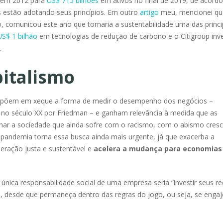
s em 2012 para
US$ 715 bilhões
em ativos no final de 2019, de acord
s estão adotando seus princípios. Em outro
artigo
meu, mencionei qu
 comunicou este ano que tornaria a sustentabilidade uma das princi
US$ 1 bilhão
em tecnologias de redução de carbono e o Citigroup inve
.
italismo
me põem em xeque a forma de medir o desempenho dos negócios –
do no século XX por Friedman – e ganham relevância à medida que as
ar a sociedade que ainda sofre com o racismo, com o abismo cres
a pandemia torna essa busca ainda mais urgente, já que exacerba a
peração justa e sustentável e
acelera a mudança para economias
única responsabilidade social de uma empresa seria “investir seus r
, desde que permaneça dentro das regras do jogo, ou seja, se enga