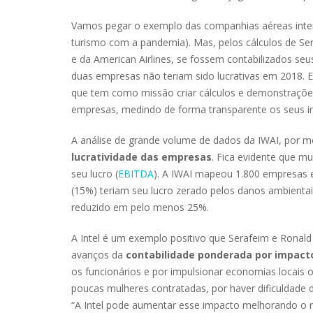
Vamos pegar o exemplo das companhias aéreas intern
turismo com a pandemia). Mas, pelos cálculos de Ser
e da American Airlines, se fossem contabilizados seu
duas empresas não teriam sido lucrativas em 2018. Es
que tem como missão criar cálculos e demonstrações
empresas, medindo de forma transparente os seus im
A análise de grande volume de dados da IWAI, por m
lucratividade das empresas
. Fica evidente que m
seu lucro (
EBITDA
). A IWAI mapeou 1.800 empresas 
(15%) teriam seu lucro zerado pelos danos ambient
reduzido em pelo menos 25%.
A Intel é um exemplo positivo que Serafeim e Rona
avanços da
contabilidade ponderada por impact
os funcionários e por impulsionar economias locais 
poucas mulheres contratadas, por haver dificuldade d
“A Intel pode aumentar esse impacto melhorando o ní