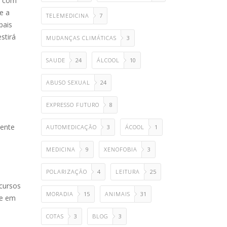
o com
e a
TELEMEDICINA
7
pais
stirá
MUDANÇAS CLIMÁTICAS
3
SAUDE
24
ÁLCOOL
10
ABUSO SEXUAL
24
EXPRESSO FUTURO
8
cente
AUTOMEDICAÇÃO
3
ÁCOOL
1
MEDICINA
9
XENOFOBIA
3
POLARIZAÇÃO
4
LEITURA
25
ecursos
MORADIA
15
ANIMAIS
31
je em
COTAS
3
BLOG
3