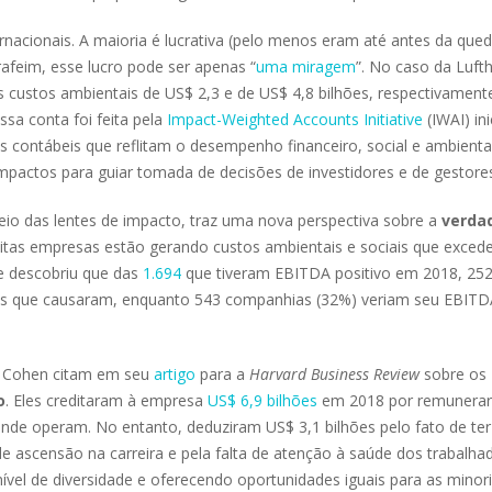
acionais. A maioria é lucrativa (pelo menos eram até antes da que
afeim, esse lucro pode ser apenas “
uma miragem
”. No caso da Luft
s custos ambientais de US$ 2,3 e de US$ 4,8 bilhões, respectivament
sa conta foi feita pela
Impact-Weighted Accounts Initiative
(IWAI) ini
 contábeis que reflitam o desempenho financeiro, social e ambienta
pactos para guiar tomada de decisões de investidores e de gestore
eio das lentes de impacto, traz uma nova perspectiva sobre a
verda
uitas empresas estão gerando custos ambientais e sociais que exce
e descobriu que das
1.694
que tiveram EBITDA positivo em 2018, 252
ais que causaram, enquanto 543 companhias (32%) veriam seu EBITD
ld Cohen citam em seu
artigo
para a
Harvard Business Review
sobre os
o
. Eles creditaram à empresa
US$ 6,9 bilhões
em 2018 por remunera
onde operam. No entanto, deduziram US$ 3,1 bilhões pelo fato de ter
e ascensão na carreira e pela falta de atenção à saúde dos trabalha
vel de diversidade e oferecendo oportunidades iguais para as minor