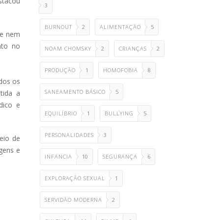
estacou
3
BURNOUT
2
ALIMENTAÇÃO
5
ue nem
nto no
NOAM CHOMSKY
2
CRIANÇAS
2
PRODUÇÃO
1
HOMOFOBIA
8
odos os
SANEAMENTO BÁSICO
5
tida a
dico e
EQUILÍBRIO
1
BULLYING
5
PERSONALIDADES
3
eio de
gens e
INFANCIA
10
SEGURANÇA
6
EXPLORAÇÃO SEXUAL
1
SERVIDÃO MODERNA
2