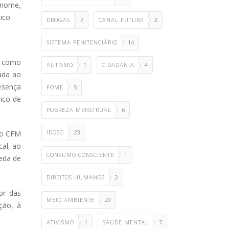
 nome,
ico.
DROGAS
7
CANAL FUTURA
2
SISTEMA PENITENCIÁRIO
14
a como
AUTISMO
1
CIDADANIA
4
nada ao
esença
FOME
5
dico de
POBREZA MENSTRUAL
6
IDOSO
23
do CFM
al, ao
CONSUMO CONSCIENTE
1
ueda de
DIREITOS HUMANOS
2
or das
MEIO AMBIENTE
29
ção, à
ATIVISMO
1
SAÚDE MENTAL
7