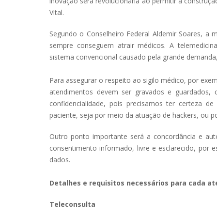
inovação será revolucionária ao permitir a construçã
Vital.
Segundo o Conselheiro Federal Aldemir Soares, a me
sempre conseguem atrair médicos. A telemedicin
sistema convencional causado pela grande demanda,
Para assegurar o respeito ao sigilo médico, por exe
atendimentos devem ser gravados e guardados, c
confidencialidade, pois precisamos ter certeza 
paciente, seja por meio da atuação de hackers, ou po
Outro ponto importante será a concordância e auto
consentimento informado, livre e esclarecido, por 
dados.
Detalhes e requisitos necessários para cada a
Teleconsulta