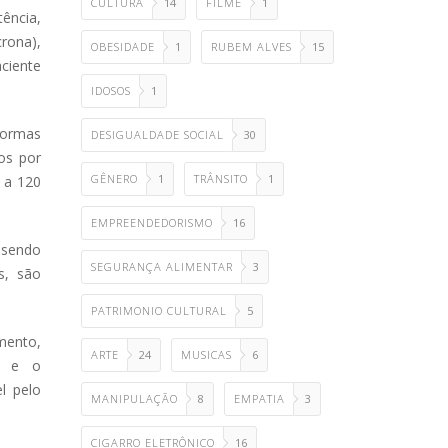
CULTURA
14
FILME
1
ência,
rona),
OBESIDADE
1
RUBEM ALVES
15
ciente
IDOSOS
1
formas
DESIGUALDADE SOCIAL
30
os por
GÊNERO
1
TRÂNSITO
1
 a 120
EMPREENDEDORISMO
16
, sendo
SEGURANÇA ALIMENTAR
3
s, são
PATRIMONIO CULTURAL
5
mento,
ARTE
24
MUSICAS
6
es e o
l pelo
MANIPULAÇÃO
8
EMPATIA
3
CIGARRO ELETRÔNICO
16