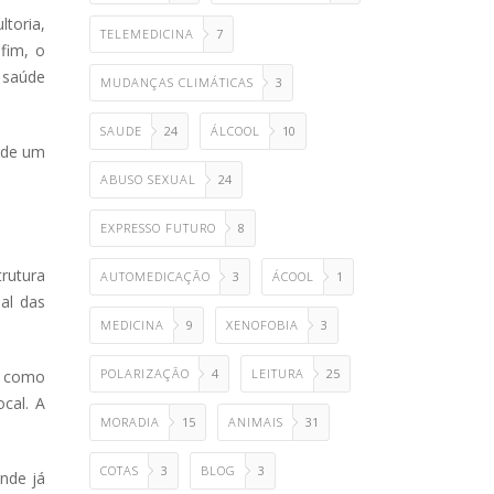
toria,
TELEMEDICINA
7
fim, o
 saúde
MUDANÇAS CLIMÁTICAS
3
SAUDE
24
ÁLCOOL
10
 de um
ABUSO SEXUAL
24
EXPRESSO FUTURO
8
rutura
AUTOMEDICAÇÃO
3
ÁCOOL
1
nal das
MEDICINA
9
XENOFOBIA
3
POLARIZAÇÃO
4
LEITURA
25
, como
cal. A
MORADIA
15
ANIMAIS
31
COTAS
3
BLOG
3
nde já