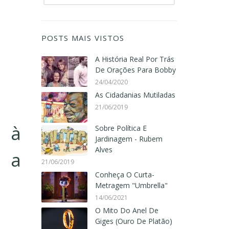
POSTS MAIS VISTOS
A História Real Por Trás
De Orações Para Bobby
24/04/2020
As Cidadanias Mutiladas
21/06/2019
 à
Sobre Política E
Jardinagem - Rubem
Alves
 a
21/06/2019
Conheça O Curta-
Metragem "Umbrella"
14/06/2021
O Mito Do Anel De
Giges (Ouro De Platão)