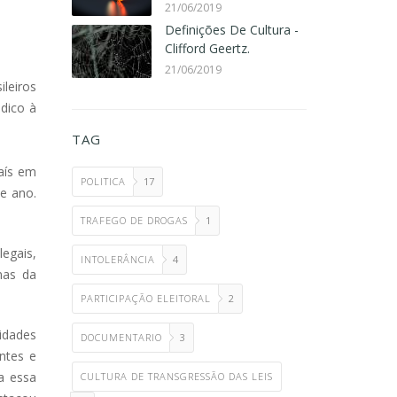
21/06/2019
Definições De Cultura -
Clifford Geertz.
21/06/2019
leiros
édico à
TAG
aís em
POLITICA
17
se ano.
TRAFEGO DE DROGAS
1
legais,
INTOLERÂNCIA
4
mas da
PARTICIPAÇÃO ELEITORAL
2
lidades
DOCUMENTARIO
3
ntes e
a essa
CULTURA DE TRANSGRESSÃO DAS LEIS