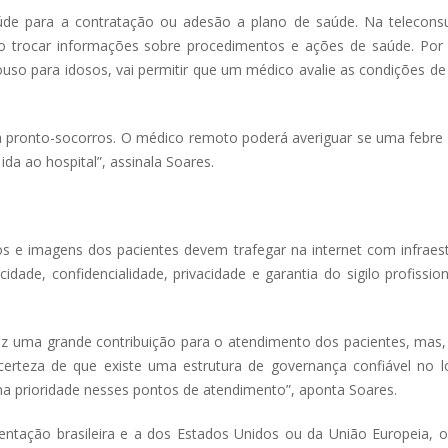
aúde para a contratação ou adesão a plano de saúde. Na teleconsul
ão trocar informações sobre procedimentos e ações de saúde. Por 
o para idosos, vai permitir que um médico avalie as condições de
 a pronto-socorros. O médico remoto poderá averiguar se uma febre
a ao hospital”, assinala Soares.
s e imagens dos pacientes devem trafegar na internet com infraest
dade, confidencialidade, privacidade e garantia do sigilo profissio
raz uma grande contribuição para o atendimento dos pacientes, mas
certeza de que existe uma estrutura de governança confiável no lo
a prioridade nesses pontos de atendimento”, aponta Soares.
entação brasileira e a dos Estados Unidos ou da União Europeia, o