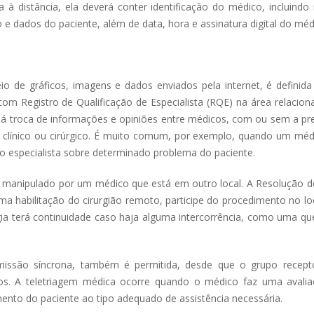
 à distância, ela deverá conter identificação do médico, incluindo
e dados do paciente, além de data, hora e assinatura digital do méd
o de gráficos, imagens e dados enviados pela internet, é definid
com Registro de Qualificação de Especialista (RQE) na área relacio
 há troca de informações e opiniões entre médicos, com ou sem a pr
co, clínico ou cirúrgico. É muito comum, por exemplo, quando um mé
ro especialista sobre determinado problema do paciente.
ô, manipulado por um médico que está em outro local. A Resolução 
 habilitação do cirurgião remoto, participe do procedimento no loc
rgia terá continuidade caso haja alguma intercorrência, como uma q
nsmissão síncrona, também é permitida, desde que o grupo recept
s. A teletriagem médica ocorre quando o médico faz uma avalia
mento do paciente ao tipo adequado de assistência necessária.