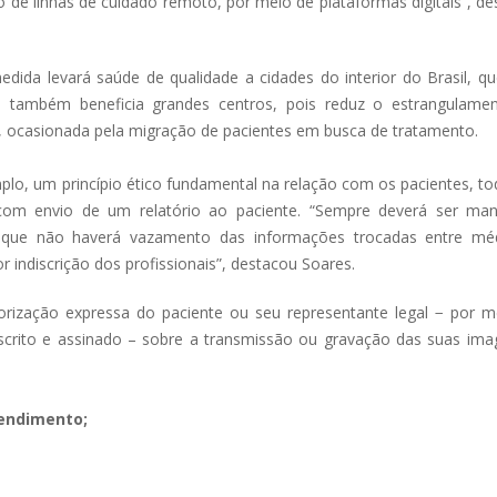
o de linhas de cuidado remoto, por meio de plataformas digitais”, d
dida levará saúde de qualidade a cidades do interior do Brasil, q
a também beneficia grandes centros, pois reduz o estrangulame
 ocasionada pela migração de pacientes em busca de tratamento.
mplo, um princípio ético fundamental na relação com os pacientes, t
om envio de um relatório ao paciente. “Sempre deverá ser man
de que não haverá vazamento das informações trocadas entre mé
r indiscrição dos profissionais”, destacou Soares.
rização expressa do paciente ou seu representante legal ­− por m
escrito e assinado – sobre a transmissão ou gravação das suas ima
tendimento;