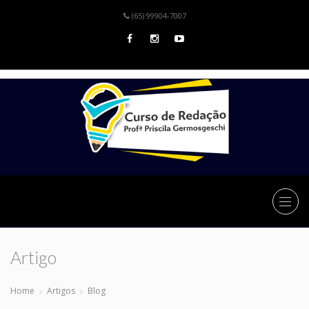
(65) 99904-7007
Artigo
Home
Artigos
Blog