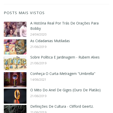
POSTS MAIS VISTOS
A História Real Por Trás De Orações Para
Bobby
24/04/2020
As Cidadanias Mutiladas
21/06/2019
Sobre Política E Jardinagem - Rubem Alves
21/06/2019
Conheça O Curta-Metragem "Umbrella"
14/06/2021
O Mito Do Anel De Giges (Ouro De Platão)
21/06/2019
Definições De Cultura - Clifford Geertz.
21/06/2019