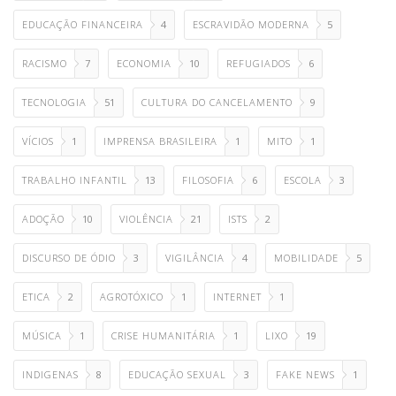
EDUCAÇÃO FINANCEIRA
4
ESCRAVIDÃO MODERNA
5
RACISMO
7
ECONOMIA
10
REFUGIADOS
6
TECNOLOGIA
51
CULTURA DO CANCELAMENTO
9
VÍCIOS
1
IMPRENSA BRASILEIRA
1
MITO
1
TRABALHO INFANTIL
13
FILOSOFIA
6
ESCOLA
3
ADOÇÃO
10
VIOLÊNCIA
21
ISTS
2
DISCURSO DE ÓDIO
3
VIGILÂNCIA
4
MOBILIDADE
5
ETICA
2
AGROTÓXICO
1
INTERNET
1
MÚSICA
1
CRISE HUMANITÁRIA
1
LIXO
19
INDIGENAS
8
EDUCAÇÃO SEXUAL
3
FAKE NEWS
1