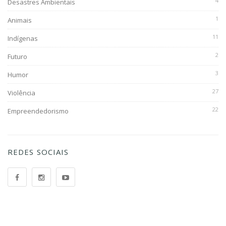
4
Desastres Ambientais
1
Animais
11
Indígenas
2
Futuro
3
Humor
27
Violência
22
Empreendedorismo
REDES SOCIAIS