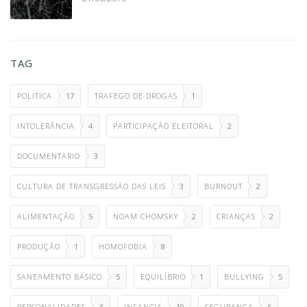
TAG
POLITICA
17
TRAFEGO DE DROGAS
1
INTOLERÂNCIA
4
PARTICIPAÇÃO ELEITORAL
2
DOCUMENTARIO
3
CULTURA DE TRANSGRESSÃO DAS LEIS
3
BURNOUT
2
ALIMENTAÇÃO
5
NOAM CHOMSKY
2
CRIANÇAS
2
PRODUÇÃO
1
HOMOFOBIA
8
SANEAMENTO BÁSICO
5
EQUILÍBRIO
1
BULLYING
5
PERSONALIDADES
3
INFANCIA
10
SEGURANÇA
6