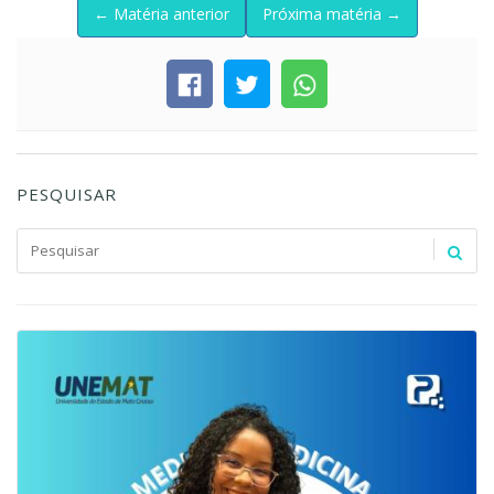
← Matéria anterior
Próxima matéria →
PESQUISAR