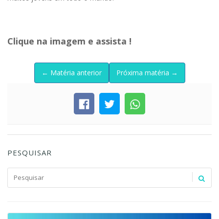
Clique na imagem e assista !
← Matéria anterior
Próxima matéria →
PESQUISAR