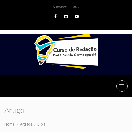
(65) 99904-7007
Artigo
Home
Artigos
Blog