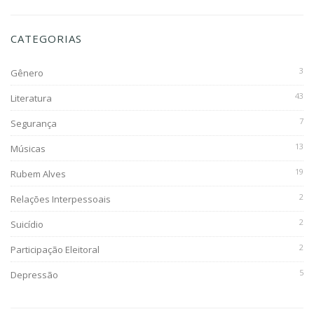
CATEGORIAS
3
Gênero
43
Literatura
7
Segurança
13
Músicas
19
Rubem Alves
2
Relações Interpessoais
2
Suicídio
2
Participação Eleitoral
5
Depressão