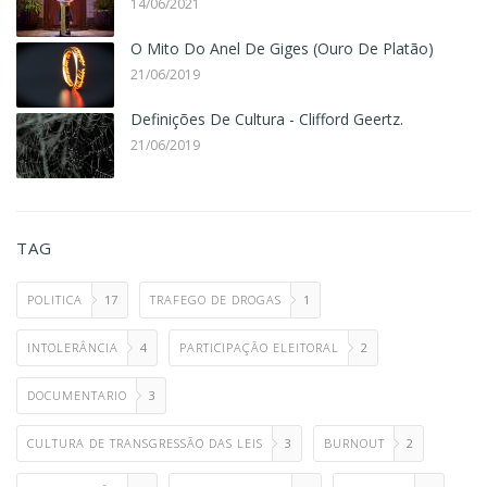
14/06/2021
O Mito Do Anel De Giges (Ouro De Platão)
21/06/2019
Definições De Cultura - Clifford Geertz.
21/06/2019
TAG
POLITICA
17
TRAFEGO DE DROGAS
1
INTOLERÂNCIA
4
PARTICIPAÇÃO ELEITORAL
2
DOCUMENTARIO
3
CULTURA DE TRANSGRESSÃO DAS LEIS
3
BURNOUT
2