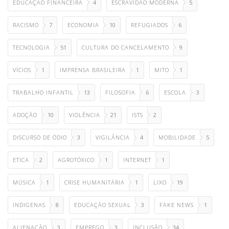
EDUCAÇÃO FINANCEIRA
4
ESCRAVIDÃO MODERNA
5
RACISMO
7
ECONOMIA
10
REFUGIADOS
6
TECNOLOGIA
51
CULTURA DO CANCELAMENTO
9
VÍCIOS
1
IMPRENSA BRASILEIRA
1
MITO
1
TRABALHO INFANTIL
13
FILOSOFIA
6
ESCOLA
3
ADOÇÃO
10
VIOLÊNCIA
21
ISTS
2
DISCURSO DE ÓDIO
3
VIGILÂNCIA
4
MOBILIDADE
5
ETICA
2
AGROTÓXICO
1
INTERNET
1
MÚSICA
1
CRISE HUMANITÁRIA
1
LIXO
19
INDIGENAS
8
EDUCAÇÃO SEXUAL
3
FAKE NEWS
1
ALIENAÇÃO
3
EMPREGO
3
INCLUSÃO
34