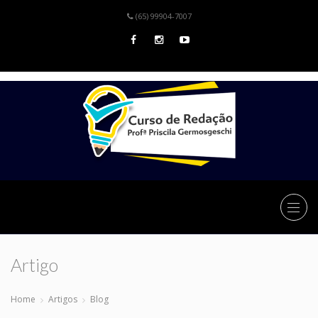
(65) 99904-7007
Artigo
Home
Artigos
Blog