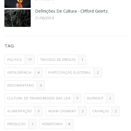
Definições De Cultura - Clifford Geertz.
21/06/2019
TAG
POLITICA
17
TRAFEGO DE DROGAS
1
INTOLERÂNCIA
4
PARTICIPAÇÃO ELEITORAL
2
DOCUMENTARIO
3
CULTURA DE TRANSGRESSÃO DAS LEIS
3
BURNOUT
2
ALIMENTAÇÃO
5
NOAM CHOMSKY
2
CRIANÇAS
2
PRODUÇÃO
1
HOMOFOBIA
8