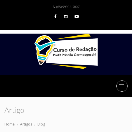
(65) 99904-7007
Artigo
Home
Artigos
Blog