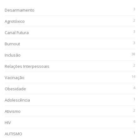
3
Desarmamento
2
Agrotóxico
3
Canal Futura
3
Burnout
38
Inclusão
2
Relações Interpessoais
14
Vacinação
4
Obesidade
1
Adolescência
2
Ativismo
6
HIV
1
AUTISMO