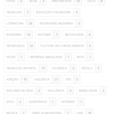
COTAS
3
BLOG
3
PRECONCEITO
15
ÁGUA
8
TRABALHO
7
EDUCAÇÃO FINANCEIRA
4
LITERATURA
26
ESCRAVIDÃO MODERNA
5
ECONOMIA
10
RACISMO
7
REFUGIADOS
6
TECNOLOGIA
51
CULTURA DO CANCELAMENTO
9
VÍCIOS
1
IMPRENSA BRASILEIRA
1
MITO
1
TRABALHO INFANTIL
13
FILOSOFIA
6
ESCOLA
3
ADOÇÃO
10
VIOLÊNCIA
21
ISTS
2
DISCURSO DE ÓDIO
3
VIGILÂNCIA
4
MOBILIDADE
5
ETICA
2
AGROTÓXICO
1
INTERNET
1
MÚSICA
1
CRISE HUMANITÁRIA
1
LIXO
19