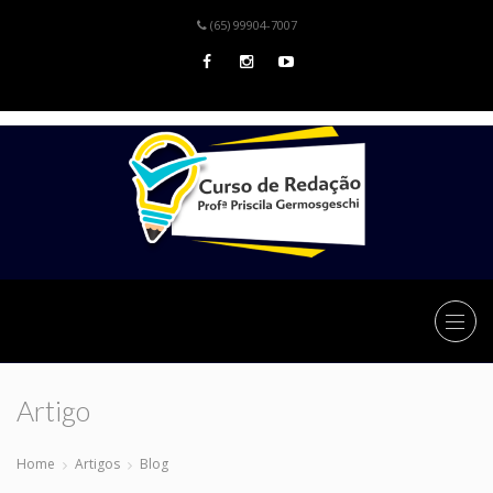
(65) 99904-7007
Artigo
Home
Artigos
Blog