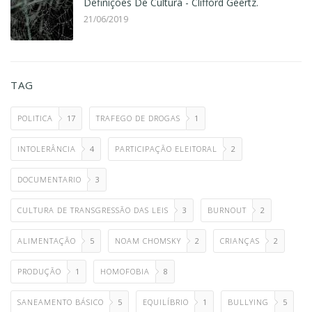
Definições De Cultura - Clifford Geertz.
21/06/2019
TAG
POLITICA
17
TRAFEGO DE DROGAS
1
INTOLERÂNCIA
4
PARTICIPAÇÃO ELEITORAL
2
DOCUMENTARIO
3
CULTURA DE TRANSGRESSÃO DAS LEIS
3
BURNOUT
2
ALIMENTAÇÃO
5
NOAM CHOMSKY
2
CRIANÇAS
2
PRODUÇÃO
1
HOMOFOBIA
8
SANEAMENTO BÁSICO
5
EQUILÍBRIO
1
BULLYING
5