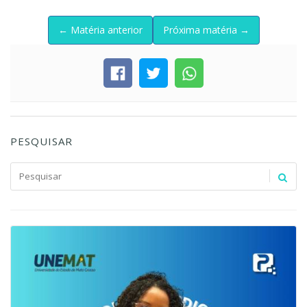
← Matéria anterior
Próxima matéria →
PESQUISAR