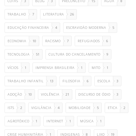
COTAS
3
BLOG
3
PRECONCEITO
15
ÁGUA
8
TRABALHO
7
LITERATURA
26
EDUCAÇÃO FINANCEIRA
4
ESCRAVIDÃO MODERNA
5
ECONOMIA
10
RACISMO
7
REFUGIADOS
6
TECNOLOGIA
51
CULTURA DO CANCELAMENTO
9
VÍCIOS
1
IMPRENSA BRASILEIRA
1
MITO
1
TRABALHO INFANTIL
13
FILOSOFIA
6
ESCOLA
3
ADOÇÃO
10
VIOLÊNCIA
21
DISCURSO DE ÓDIO
3
ISTS
2
VIGILÂNCIA
4
MOBILIDADE
5
ETICA
2
AGROTÓXICO
1
INTERNET
1
MÚSICA
1
CRISE HUMANITÁRIA
1
INDIGENAS
8
LIXO
19