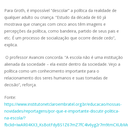
Para Groth, é impossível “descolar” a política da realidade de
qualquer adulto ou criança. “Estudo da década de 60 já
mostrava que crianças com cinco anos têm imagens e
percepções da política, como bandeira, partido de seus pais e
etc. É um processo de socialização que ocorre desde cedo”,
explica.
O professor Avancini concorda. “A escola não é uma instituição
alienada da sociedade – ela existe dentro da sociedade. Vejo a
política como um conhecimento importante para o
relacionamento dos seres humanos e suas tomadas de
decisão”, reforça.
Fonte:
https://www.institutonetclaroembratel.org.br/educacao/nossas-
novidades/reportagens/por-que-e-importante-discutir-politica-
na-escola/?
fbclid=IwAR04KX3_KsBotFdyBS1Z67mZ7fC4lv6yg2r7m9tmCXUbMq