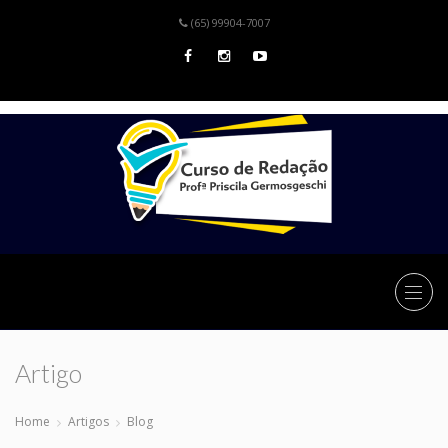
(65) 99904-7007
Artigo
Home
Artigos
Blog