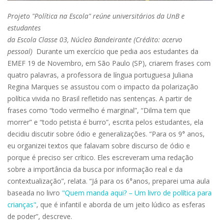
Projeto "Política na Escola" reúne universitários da UnB e
estudantes
da Escola Classe 03, Núcleo Bandeirante (Crédito: acervo
pessoal)
Durante um exercício que pedia aos estudantes da
EMEF 19 de Novembro, em São Paulo (SP), criarem frases com
quatro palavras, a professora de língua portuguesa Juliana
Regina Marques se assustou com o impacto da polarização
política vivida no Brasil refletido nas sentenças. A partir de
frases como “todo vermelho é marginal”, “Dilma tem que
morrer” e “todo petista é burro”, escrita pelos estudantes, ela
decidiu discutir sobre ódio e generalizações. “Para os 9° anos,
eu organizei textos que falavam sobre discurso de ódio e
porque é preciso ser crítico. Eles escreveram uma redação
sobre a importância da busca por informação real e da
contextualização”, relata. “Já para os 6°anos, preparei uma aula
baseada no livro
"Quem manda aqui? – Um livro de política para
crianças"
, que é infantil e aborda de um jeito lúdico as esferas
de poder”, descreve.