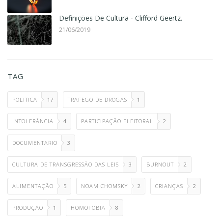
Definições De Cultura - Clifford Geertz.
21/06/2019
TAG
POLITICA
17
TRAFEGO DE DROGAS
1
INTOLERÂNCIA
4
PARTICIPAÇÃO ELEITORAL
2
DOCUMENTARIO
3
CULTURA DE TRANSGRESSÃO DAS LEIS
3
BURNOUT
2
ALIMENTAÇÃO
5
NOAM CHOMSKY
2
CRIANÇAS
2
PRODUÇÃO
1
HOMOFOBIA
8