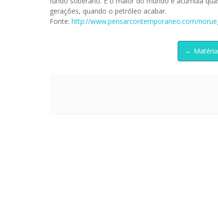
fundo soberano. É o maior do mundo e acumula qu
gerações, quando o petróleo acabar.
Fonte:
http://www.pensarcontemporaneo.com/noruega
← Matéria