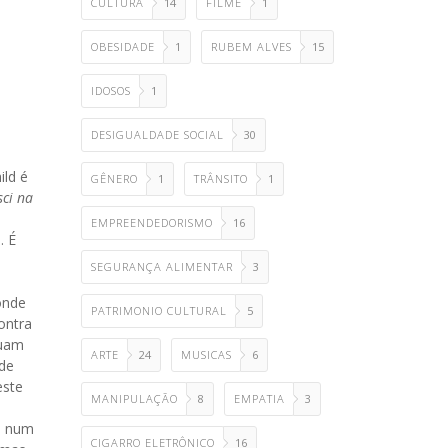
CULTURA
14
FILME
1
OBESIDADE
1
RUBEM ALVES
15
IDOSOS
1
DESIGUALDADE SOCIAL
30
ild é
GÊNERO
1
TRÂNSITO
1
sci na
EMPREENDEDORISMO
16
. É
SEGURANÇA ALIMENTAR
3
onde
PATRIMONIO CULTURAL
5
ontra
nuam
ARTE
24
MUSICAS
6
de
este
MANIPULAÇÃO
8
EMPATIA
3
do num
CIGARRO ELETRÔNICO
16