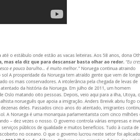
até o estábulo onde estão as vacas leiteiras. Aos 58 anos, dona Oth
, mas ela diz que para descansar basta olhar ao redor.
“Eu cre
fresco e pouco barulho… é muito melhor.”
Noruega continua atraindo
sol A prosperidade da Noruega tem atraído gente que vem de longe
o os mais conservadores. A intolerância pela chegada de levas de
ior atentado da história da Noruega. Em julho de 2011, um homem
Oslo matando oito pessoas. Depois, veio aqui para a ilha, Utoya, 
hista norueguês que apoia a imigração. Anders Breivik abriu fogo c
 dezenas deles. Passados cinco anos do atentado, imigrantes conti
l. A Noruega é uma monarquia parlamentarista com cinco milhões 
undo – dez vezes o nosso. O governo controla várias empresas e inv
erviços públicos de qualidade e muitos benefícios. Tudo à custa de
escoberto no oceano. O que o governo lucrou neste setor foi aplica