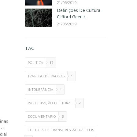
21/06/2019
Definições De Cultura -
Clifford Geertz.
21/06/2019
TAG
POLITICA
17
TRAFEGO DE DROGAS
1
INTOLERÂNCIA
4
PARTICIPAÇÃO ELEITORAL
2
DOCUMENTARIO
3
rias
 a
CULTURA DE TRANSGRESSÃO DAS LEIS
dial