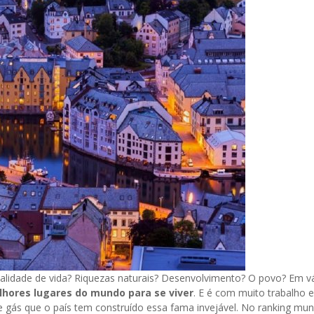
lidade de vida? Riquezas naturais? Desenvolvimento? O povo? Em vá
hores lugares do mundo para se viver
. E é com muito trabalho e
e gás que o país tem construído essa fama invejável. No ranking mun