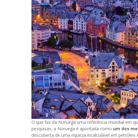
O que faz da Noruega uma referência mundial em qua
pesquisas, a Noruega é apontada como
um dos mel
descoberta de uma riqueza incalculável em petróleo 