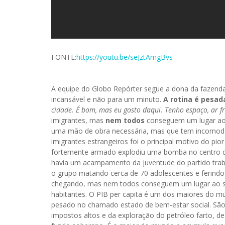
FONTE:
https://youtu.be/seJztAmgBvs
A equipe do Globo Repórter segue a dona da fazenda 
incansável e não para um minuto.
A rotina é pesada
cidade. É bom, mas eu gosto daqui. Tenho espaço, ar 
imigrantes, mas
nem todos
conseguem um lugar ao 
uma mão de obra necessária, mas que tem incomodad
imigrantes estrangeiros foi o principal motivo do p
fortemente armado explodiu uma bomba no centro de 
havia um acampamento da juventude do partido trabal
o grupo matando cerca de 70 adolescentes e ferindo
chegando, mas nem todos conseguem um lugar ao so
habitantes. O PIB per capita é um dos maiores do m
pesado no chamado estado de bem-estar social. São s
impostos altos e da exploração do petróleo farto, d