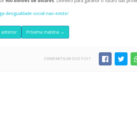
ase
900 bilhões de dólares
. Dinheiro para garantir o futuro das pró
-desigualdade-social-nao-existe/
 anterior
Próxima matéria →
COMPARTILHE
ESSE POST