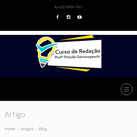
(65) 99904-7007
Artigo
Home
Artigos
Blog