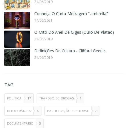
21/06/2019
Conheça O Curta-Metragem "Umbrella"
14/06/2021
O Mito Do Anel De Giges (Ouro De Platão)
21/06/2019
Definições De Cultura - Clifford Geertz.
21/06/2019
TAG
POLITICA
17
TRAFEGO DE DROGAS
1
INTOLERÂNCIA
4
PARTICIPAÇÃO ELEITORAL
2
DOCUMENTARIO
3