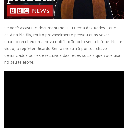
Se você assistiu o documentário "O Dilema das Redes", que
está na Netflix, muito provavelmente pensou duas vezes
quando recebeu uma nova notificação pelo seu telefone. Neste
vídeo, o repórter Ricardo Senra mostra 5 pontos-chave
denunciados por ex-executivos das redes sociais que você usa
no seu telefone.