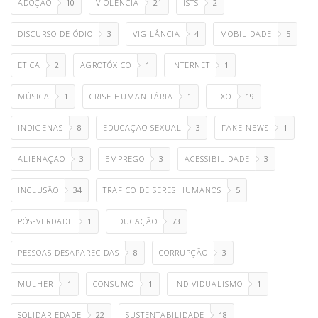
ADOÇÃO
10
VIOLÊNCIA
21
ISTS
2
DISCURSO DE ÓDIO
3
VIGILÂNCIA
4
MOBILIDADE
5
ETICA
2
AGROTÓXICO
1
INTERNET
1
MÚSICA
1
CRISE HUMANITÁRIA
1
LIXO
19
INDIGENAS
8
EDUCAÇÃO SEXUAL
3
FAKE NEWS
1
ALIENAÇÃO
3
EMPREGO
3
ACESSIBILIDADE
3
INCLUSÃO
34
TRAFICO DE SERES HUMANOS
5
PÓS-VERDADE
1
EDUCAÇÃO
73
PESSOAS DESAPARECIDAS
8
CORRUPÇÃO
3
MULHER
1
CONSUMO
1
INDIVIDUALISMO
1
SOLIDARIEDADE
22
SUSTENTABILIDADE
18