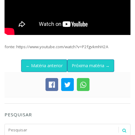
fonte: https://www.youtube.com/watch?v=P2fgvkmhH2A
← Matéria anterior
Próxima matéria →
PESQUISAR