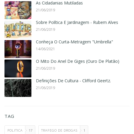
As Cidadanias Mutiladas
21/06/2019
Sobre Política E Jardinagem - Rubem Alves
21/06/2019
Conheça O Curta-Metragem "Umbrella"
14/06/2021
O Mito Do Anel De Giges (Ouro De Platão)
21/06/2019
Definições De Cultura - Clifford Geertz.
21/06/2019
TAG
POLITICA
17
TRAFEGO DE DROGAS
1