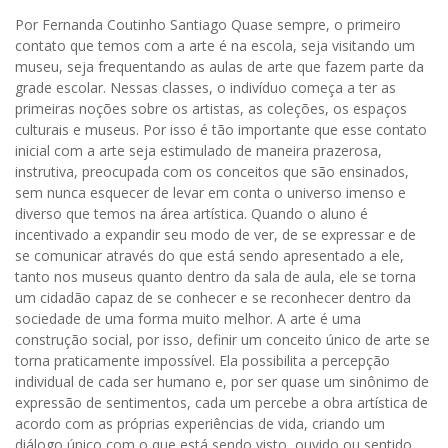
Por Fernanda Coutinho Santiago Quase sempre, o primeiro
contato que temos com a arte é na escola, seja visitando um
museu, seja frequentando as aulas de arte que fazem parte da
grade escolar. Nessas classes, o indivíduo começa a ter as
primeiras noções sobre os artistas, as coleções, os espaços
culturais e museus. Por isso é tão importante que esse contato
inicial com a arte seja estimulado de maneira prazerosa,
instrutiva, preocupada com os conceitos que são ensinados,
sem nunca esquecer de levar em conta o universo imenso e
diverso que temos na área artística. Quando o aluno é
incentivado a expandir seu modo de ver, de se expressar e de
se comunicar através do que está sendo apresentado a ele,
tanto nos museus quanto dentro da sala de aula, ele se torna
um cidadão capaz de se conhecer e se reconhecer dentro da
sociedade de uma forma muito melhor. A arte é uma
construção social, por isso, definir um conceito único de arte se
torna praticamente impossível. Ela possibilita a percepção
individual de cada ser humano e, por ser quase um sinônimo de
expressão de sentimentos, cada um percebe a obra artística de
acordo com as próprias experiências de vida, criando um
diálogo único com o que está sendo visto, ouvido ou sentido.