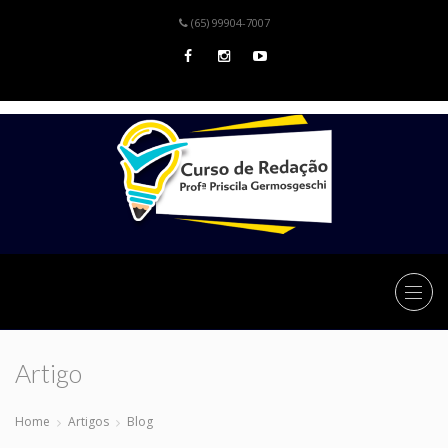
(65) 99904-7007
Artigo
Home
Artigos
Blog