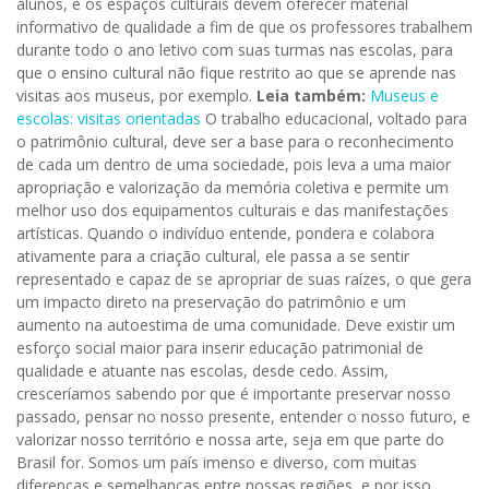
alunos, e os espaços culturais devem oferecer material
informativo de qualidade a fim de que os professores trabalhem
durante todo o ano letivo com suas turmas nas escolas, para
que o ensino cultural não fique restrito ao que se aprende nas
visitas aos museus, por exemplo.
Leia também:
Museus e
escolas: visitas orientadas
O trabalho educacional, voltado para
o patrimônio cultural, deve ser a base para o reconhecimento
de cada um dentro de uma sociedade, pois leva a uma maior
apropriação e valorização da memória coletiva e permite um
melhor uso dos equipamentos culturais e das manifestações
artísticas. Quando o indivíduo entende, pondera e colabora
ativamente para a criação cultural, ele passa a se sentir
representado e capaz de se apropriar de suas raízes, o que gera
um impacto direto na preservação do patrimônio e um
aumento na autoestima de uma comunidade. Deve existir um
esforço social maior para inserir educação patrimonial de
qualidade e atuante nas escolas, desde cedo. Assim,
cresceríamos sabendo por que é importante preservar nosso
passado, pensar no nosso presente, entender o nosso futuro, e
valorizar nosso território e nossa arte, seja em que parte do
Brasil for. Somos um país imenso e diverso, com muitas
diferenças e semelhanças entre nossas regiões, e por isso,