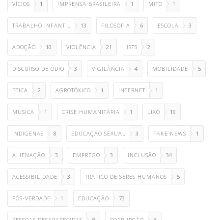
VÍCIOS
1
IMPRENSA BRASILEIRA
1
MITO
1
TRABALHO INFANTIL
13
FILOSOFIA
6
ESCOLA
3
ADOÇÃO
10
VIOLÊNCIA
21
ISTS
2
DISCURSO DE ÓDIO
3
VIGILÂNCIA
4
MOBILIDADE
5
ETICA
2
AGROTÓXICO
1
INTERNET
1
MÚSICA
1
CRISE HUMANITÁRIA
1
LIXO
19
INDIGENAS
8
EDUCAÇÃO SEXUAL
3
FAKE NEWS
1
ALIENAÇÃO
3
EMPREGO
3
INCLUSÃO
34
ACESSIBILIDADE
3
TRAFICO DE SERES HUMANOS
5
PÓS-VERDADE
1
EDUCAÇÃO
73
PESSOAS DESAPARECIDAS
8
CORRUPÇÃO
3