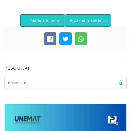
← Matéria anterior
Próxima matéria →
PESQUISAR