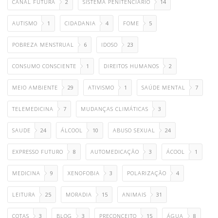
CANAL FUTURA
2
SISTEMA PENITENCIÁRIO
14
AUTISMO
1
CIDADANIA
4
FOME
5
POBREZA MENSTRUAL
6
IDOSO
23
CONSUMO CONSCIENTE
1
DIREITOS HUMANOS
2
MEIO AMBIENTE
29
ATIVISMO
1
SAÚDE MENTAL
7
TELEMEDICINA
7
MUDANÇAS CLIMÁTICAS
3
SAUDE
24
ÁLCOOL
10
ABUSO SEXUAL
24
EXPRESSO FUTURO
8
AUTOMEDICAÇÃO
3
ÁCOOL
1
MEDICINA
9
XENOFOBIA
3
POLARIZAÇÃO
4
LEITURA
25
MORADIA
15
ANIMAIS
31
COTAS
3
BLOG
3
PRECONCEITO
15
ÁGUA
8