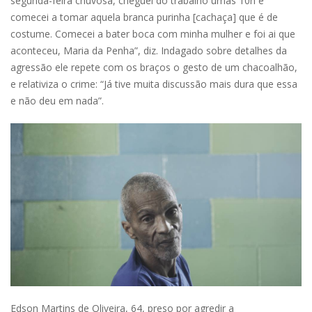
segunda-feira chuvosa, cheguei do trabalho umas 10h e
comecei a tomar aquela branca purinha [cachaça] que é de
costume. Comecei a bater boca com minha mulher e foi ai que
aconteceu, Maria da Penha”, diz. Indagado sobre detalhes da
agressão ele repete com os braços o gesto de um chacoalhão,
e relativiza o crime: “Já tive muita discussão mais dura que essa
e não deu em nada”.
Edson Martins de Oliveira, 64, preso por agredir a