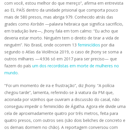
com você, estou melhor do que mereço”, afirma em entrevista
ao EL PAÍS dentro da unidade prisional que comporta pouco
mais de 580 presos, mas abriga 979. Conhecido atrás das
grades como
Korbãn
—palavra hebraica que significa sacrifício,
em tradução livre—, Jhony fala em tom calmo: “Eu acho que
deveria estar morto. Ninguém tem o direito de tirar a vida de
ninguém”. No Brasil, onde ocorrem 13
feminicídios
por dia
segundo o Atlas da Violência 2019, o caso de Jhony se soma a
outros milhares —4.936 só em 2017 para ser preciso— que
fazem do país
um dos recordistas em morte de mulheres no
mundo
.
“Foi um momento de ira e frustração”, diz Jhony. “A polícia
chegou tarde”, lamenta, referindo-se à viatura da PM que,
acionada por vizinhos que ouviram a discussão do casal, não
conseguiu impedir o feminicídio de Ágatha. Agora ele divide uma
cela de aproximadamente quatro por três metros, feita para
quatro presos, com outros seis (são dois beliches de concreto e
os demais dormem no chão). A reportagem conversou com