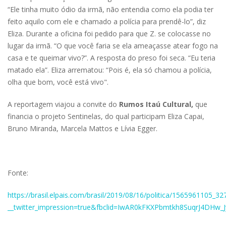
“Ele tinha muito ódio da irmã, não entendia como ela podia ter
feito aquilo com ele e chamado a polícia para prendê-lo”, diz
Eliza. Durante a oficina foi pedido para que Z. se colocasse no
lugar da irmã. “O que você faria se ela ameaçasse atear fogo na
casa e te queimar vivo?”. A resposta do preso foi seca. “Eu teria
matado ela”. Eliza arrematou: “Pois é, ela só chamou a polícia,
olha que bom, você está vivo".
A reportagem viajou a convite do
Rumos Itaú Cultural,
que
financia o projeto Sentinelas, do qual participam Eliza Capai,
Bruno Miranda, Marcela Mattos e Lívia Egger.
Fonte:
https://brasil.elpais.com/brasil/2019/08/16/politica/1565961105_3
__twitter_impression=true&fbclid=IwAR0kFKXPbmtkh8SuqrJ4DH