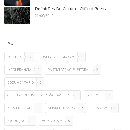
Definições De Cultura - Clifford Geertz.
21/06/2019
TAG
POLITICA
17
TRAFEGO DE DROGAS
1
INTOLERÂNCIA
4
PARTICIPAÇÃO ELEITORAL
2
DOCUMENTARIO
3
CULTURA DE TRANSGRESSÃO DAS LEIS
3
BURNOUT
2
ALIMENTAÇÃO
5
NOAM CHOMSKY
2
CRIANÇAS
2
PRODUÇÃO
1
HOMOFOBIA
8