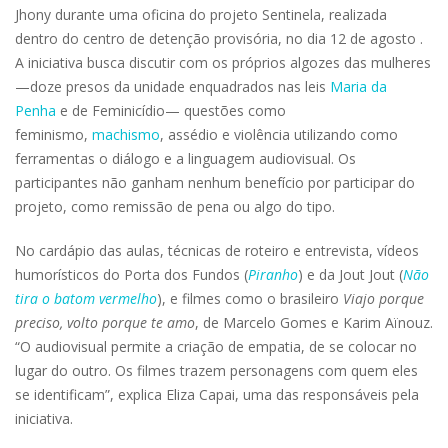
Jhony durante uma oficina do projeto Sentinela, realizada
dentro do centro de detenção provisória, no dia 12 de agosto .
A iniciativa busca discutir com os próprios algozes das mulheres
—doze presos da unidade enquadrados nas leis
Maria da
Penha
e de Feminicídio— questões como
feminismo,
machismo
, assédio e violência utilizando como
ferramentas o diálogo e a linguagem audiovisual. Os
participantes não ganham nenhum benefício por participar do
projeto, como remissão de pena ou algo do tipo.
No cardápio das aulas, técnicas de roteiro e entrevista, vídeos
humorísticos do Porta dos Fundos (
Piranho
) e da Jout Jout (
Não
tira o batom vermelho
), e filmes como o brasileiro
Viajo porque
preciso, volto porque te amo
, de Marcelo Gomes e Karim Aïnouz.
“O audiovisual permite a criação de empatia, de se colocar no
lugar do outro. Os filmes trazem personagens com quem eles
se identificam”, explica Eliza Capai, uma das responsáveis pela
iniciativa.