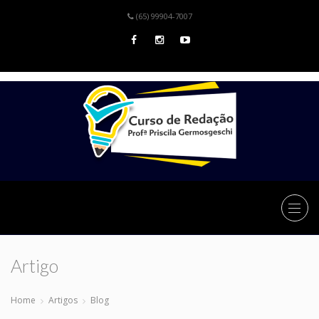
(65) 99904-7007
Artigo
Home
Artigos
Blog