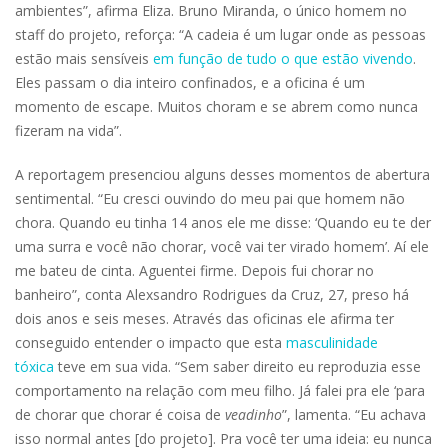
ambientes”, afirma Eliza. Bruno Miranda, o único homem no
staff do projeto, reforça: “A cadeia é um lugar onde as pessoas
estão mais sensíveis
em função de tudo o que estão vivendo
.
Eles passam o dia inteiro confinados, e a oficina é um
momento de escape. Muitos choram e se abrem como nunca
fizeram na vida”.
A reportagem presenciou alguns desses momentos de abertura
sentimental. “Eu cresci ouvindo do meu pai que homem não
chora. Quando eu tinha 14 anos ele me disse: ‘Quando eu te der
uma surra e você não chorar, você vai ter virado homem’. Aí ele
me bateu de cinta. Aguentei firme. Depois fui chorar no
banheiro”, conta Alexsandro Rodrigues da Cruz, 27, preso há
dois anos e seis meses. Através das oficinas ele afirma ter
conseguido entender o impacto que esta
masculinidade
tóxica
teve em sua vida. “Sem saber direito eu reproduzia esse
comportamento na relação com meu filho. Já falei pra ele ‘para
de chorar que chorar é coisa de
veadinho
”, lamenta. “Eu achava
isso normal antes [do projeto]. Pra você ter uma ideia: eu nunca