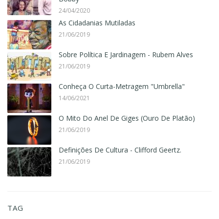
24/04/2020
As Cidadanias Mutiladas
21/06/2019
Sobre Política E Jardinagem - Rubem Alves
21/06/2019
Conheça O Curta-Metragem "Umbrella"
14/06/2021
O Mito Do Anel De Giges (Ouro De Platão)
21/06/2019
Definições De Cultura - Clifford Geertz.
21/06/2019
TAG