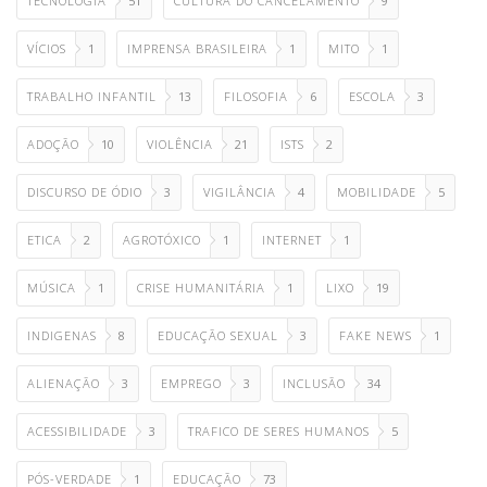
TECNOLOGIA
51
CULTURA DO CANCELAMENTO
9
VÍCIOS
1
IMPRENSA BRASILEIRA
1
MITO
1
TRABALHO INFANTIL
13
FILOSOFIA
6
ESCOLA
3
ADOÇÃO
10
VIOLÊNCIA
21
ISTS
2
DISCURSO DE ÓDIO
3
VIGILÂNCIA
4
MOBILIDADE
5
ETICA
2
AGROTÓXICO
1
INTERNET
1
MÚSICA
1
CRISE HUMANITÁRIA
1
LIXO
19
INDIGENAS
8
EDUCAÇÃO SEXUAL
3
FAKE NEWS
1
ALIENAÇÃO
3
EMPREGO
3
INCLUSÃO
34
ACESSIBILIDADE
3
TRAFICO DE SERES HUMANOS
5
PÓS-VERDADE
1
EDUCAÇÃO
73