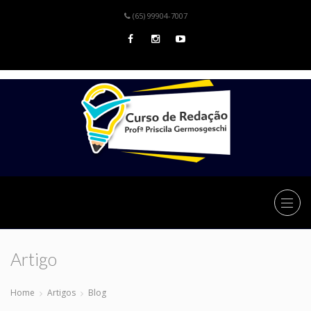
(65) 99904-7007
Artigo
Home
Artigos
Blog