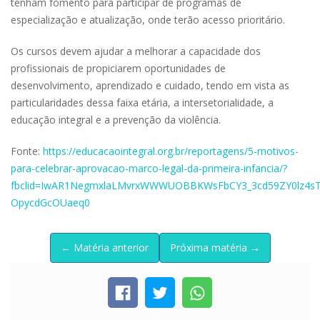
tenham fomento para participar de programas de
especialização e atualização, onde terão acesso prioritário.
Os cursos devem ajudar a melhorar a capacidade dos
profissionais de propiciarem oportunidades de
desenvolvimento, aprendizado e cuidado, tendo em vista as
particularidades dessa faixa etária, a intersetorialidade, a
educação integral e a prevenção da violência.
Fonte:
https://educacaointegral.org.br/reportagens/5-motivos-
para-celebrar-aprovacao-marco-legal-da-primeira-infancia/?
fbclid=IwAR1NegmxlaLMvrxWWWUOBBKWsFbCY3_3cd59ZY0lz4sT
OpycdGcOUaeq0
← Matéria anterior
Próxima matéria →