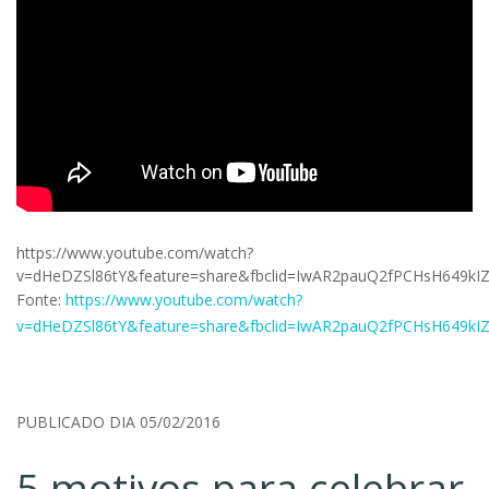
https://www.youtube.com/watch?
v=dHeDZSl86tY&feature=share&fbclid=IwAR2pauQ2fPCHsH64
Fonte:
https://www.youtube.com/watch?
v=dHeDZSl86tY&feature=share&fbclid=IwAR2pauQ2fPCHsH64
PUBLICADO DIA 05/02/2016
5 motivos para celebrar