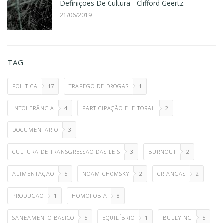
Definições De Cultura - Clifford Geertz.
21/06/2019
TAG
POLITICA
17
TRAFEGO DE DROGAS
1
INTOLERÂNCIA
4
PARTICIPAÇÃO ELEITORAL
2
DOCUMENTARIO
3
CULTURA DE TRANSGRESSÃO DAS LEIS
3
BURNOUT
2
ALIMENTAÇÃO
5
NOAM CHOMSKY
2
CRIANÇAS
2
PRODUÇÃO
1
HOMOFOBIA
8
SANEAMENTO BÁSICO
5
EQUILÍBRIO
1
BULLYING
5