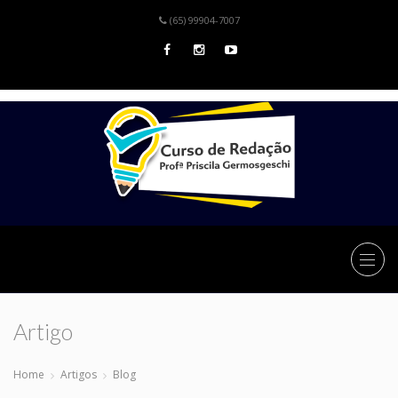
(65) 99904-7007
Artigo
Home
Artigos
Blog