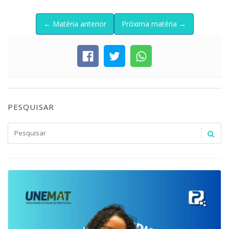
← Matéria anterior
Próxima matéria →
PESQUISAR