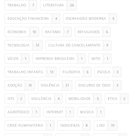
TRABALHO
7
LITERATURA
26
EDUCAÇÃO FINANCEIRA
4
ESCRAVIDÃO MODERNA
5
ECONOMIA
10
RACISMO
7
REFUGIADOS
6
TECNOLOGIA
51
CULTURA DO CANCELAMENTO
9
VÍCIOS
1
IMPRENSA BRASILEIRA
1
MITO
1
TRABALHO INFANTIL
13
FILOSOFIA
6
ESCOLA
3
ADOÇÃO
10
VIOLÊNCIA
21
DISCURSO DE ÓDIO
3
ISTS
2
VIGILÂNCIA
4
MOBILIDADE
5
ETICA
2
AGROTÓXICO
1
INTERNET
1
MÚSICA
1
CRISE HUMANITÁRIA
1
INDIGENAS
8
LIXO
19