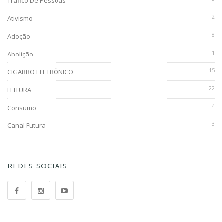
Tráfico De Pessoas
2
Ativismo
8
Adoção
1
Abolição
15
CIGARRO ELETRÔNICO
22
LEITURA
4
Consumo
3
Canal Futura
REDES SOCIAIS