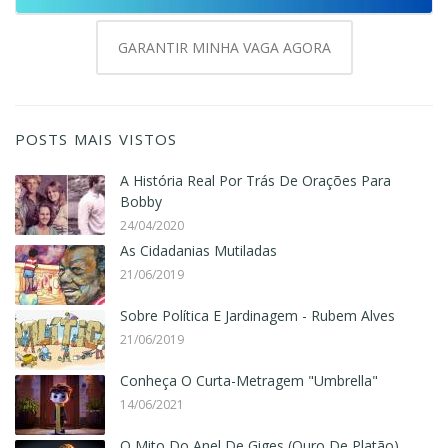
GARANTIR MINHA VAGA AGORA
POSTS MAIS VISTOS
A História Real Por Trás De Orações Para
Bobby
24/04/2020
As Cidadanias Mutiladas
21/06/2019
Sobre Política E Jardinagem - Rubem Alves
21/06/2019
Conheça O Curta-Metragem "Umbrella"
14/06/2021
O Mito Do Anel De Giges (Ouro De Platão)