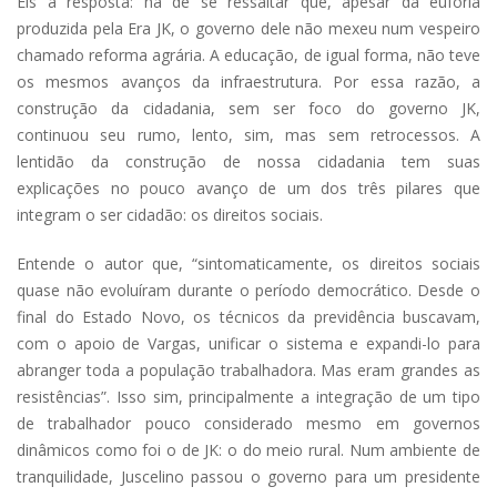
Eis a resposta: há de se ressaltar que, apesar da euforia
produzida pela Era JK, o governo dele não mexeu num vespeiro
chamado reforma agrária. A educação, de igual forma, não teve
os mesmos avanços da infraestrutura. Por essa razão, a
construção da cidadania, sem ser foco do governo JK,
continuou seu rumo, lento, sim, mas sem retrocessos. A
lentidão da construção de nossa cidadania tem suas
explicações no pouco avanço de um dos três pilares que
integram o ser cidadão: os direitos sociais.
Entende o autor que, “sintomaticamente, os direitos sociais
quase não evoluíram durante o período democrático. Desde o
final do Estado Novo, os técnicos da previdência buscavam,
com o apoio de Vargas, unificar o sistema e expandi-lo para
abranger toda a população trabalhadora. Mas eram grandes as
resistências”. Isso sim, principalmente a integração de um tipo
de trabalhador pouco considerado mesmo em governos
dinâmicos como foi o de JK: o do meio rural. Num ambiente de
tranquilidade, Juscelino passou o governo para um presidente