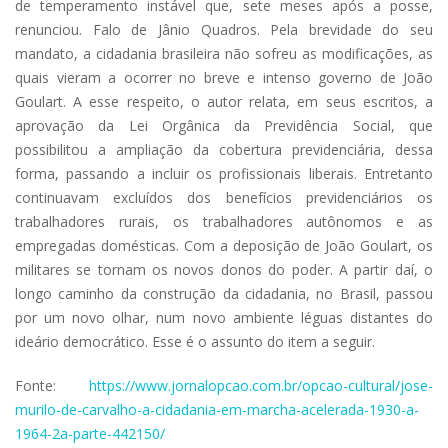
de temperamento instável que, sete meses após a posse,
renunciou. Falo de Jânio Quadros. Pela brevidade do seu
mandato, a cidadania brasileira não sofreu as modificações, as
quais vieram a ocorrer no breve e intenso governo de João
Goulart. A esse respeito, o autor relata, em seus escritos, a
aprovação da Lei Orgânica da Previdência Social, que
possibilitou a ampliação da cobertura previdenciária, dessa
forma, passando a incluir os profissionais liberais. Entretanto
continuavam excluídos dos benefícios previdenciários os
trabalhadores rurais, os trabalhadores autônomos e as
empregadas domésticas. Com a deposição de João Goulart, os
militares se tornam os novos donos do poder. A partir daí, o
longo caminho da construção da cidadania, no Brasil, passou
por um novo olhar, num novo ambiente léguas distantes do
ideário democrático. Esse é o assunto do item a seguir.
Fonte:
https://www.jornalopcao.com.br/opcao-cultural/jose-
murilo-de-carvalho-a-cidadania-em-marcha-acelerada-1930-a-
1964-2a-parte-442150/