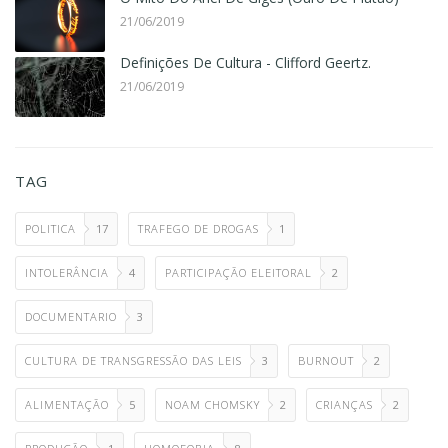
21/06/2019
Definições De Cultura - Clifford Geertz.
21/06/2019
TAG
POLITICA
17
TRAFEGO DE DROGAS
1
INTOLERÂNCIA
4
PARTICIPAÇÃO ELEITORAL
2
DOCUMENTARIO
3
CULTURA DE TRANSGRESSÃO DAS LEIS
3
BURNOUT
2
ALIMENTAÇÃO
5
NOAM CHOMSKY
2
CRIANÇAS
2