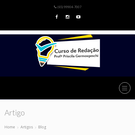
(65) 99904-7007
Artigo
Home
Artigos
Blog