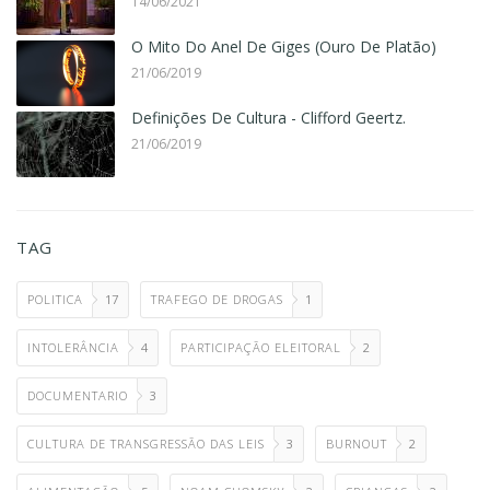
14/06/2021
O Mito Do Anel De Giges (Ouro De Platão)
21/06/2019
Definições De Cultura - Clifford Geertz.
21/06/2019
TAG
POLITICA
17
TRAFEGO DE DROGAS
1
INTOLERÂNCIA
4
PARTICIPAÇÃO ELEITORAL
2
DOCUMENTARIO
3
CULTURA DE TRANSGRESSÃO DAS LEIS
3
BURNOUT
2