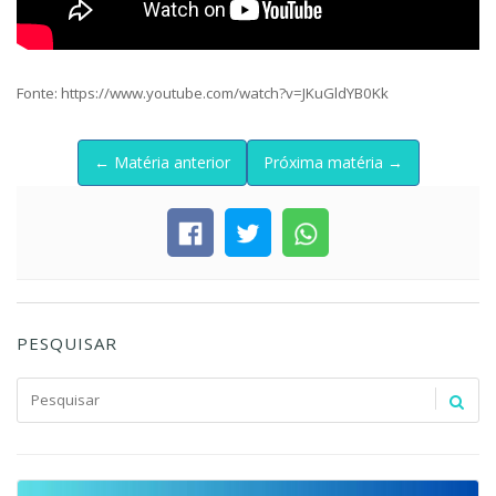
Fonte: https://www.youtube.com/watch?v=JKuGldYB0Kk
← Matéria anterior
Próxima matéria →
PESQUISAR