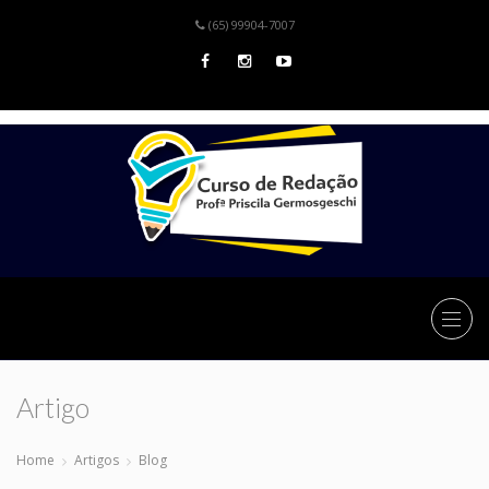
(65) 99904-7007
Artigo
Home
Artigos
Blog