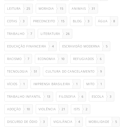
LEITURA
25
MORADIA
15
ANIMAIS
31
COTAS
3
PRECONCEITO
15
BLOG
3
ÁGUA
8
TRABALHO
7
LITERATURA
26
EDUCAÇÃO FINANCEIRA
4
ESCRAVIDÃO MODERNA
5
RACISMO
7
ECONOMIA
10
REFUGIADOS
6
TECNOLOGIA
51
CULTURA DO CANCELAMENTO
9
VÍCIOS
1
IMPRENSA BRASILEIRA
1
MITO
1
TRABALHO INFANTIL
13
FILOSOFIA
6
ESCOLA
3
ADOÇÃO
10
VIOLÊNCIA
21
ISTS
2
DISCURSO DE ÓDIO
3
VIGILÂNCIA
4
MOBILIDADE
5