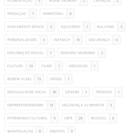
ALIMENTAÇÃO
5
NOAM CHOMSKY
2
CRIANÇAS
2
PRODUÇÃO
1
HOMOFOBIA
8
SANEAMENTO BÁSICO
5
EQUILÍBRIO
1
BULLYING
5
PERSONALIDADES
3
INFANCIA
10
SEGURANÇA
6
EXPLORAÇÃO SEXUAL
1
SERVIDÃO MODERNA
2
CULTURA
14
FILME
1
OBESIDADE
1
RUBEM ALVES
15
IDOSOS
1
DESIGUALDADE SOCIAL
30
GÊNERO
1
TRÂNSITO
1
EMPREENDEDORISMO
16
SEGURANÇA ALIMENTAR
3
PATRIMONIO CULTURAL
5
ARTE
24
MUSICAS
6
MANIPULAÇÃO
8
EMPATIA
3