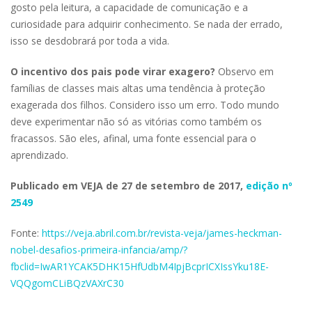
gosto pela leitura, a capacidade de comunicação e a
curiosidade para adquirir conhecimento. Se nada der errado,
isso se desdobrará por toda a vida.
O incentivo dos pais pode virar exagero?
Observo em
famílias de classes mais altas uma tendência à proteção
exagerada dos filhos. Considero isso um erro. Todo mundo
deve experimentar não só as vitórias como também os
fracassos. São eles, afinal, uma fonte essencial para o
aprendizado.
Publicado em VEJA de 27 de setembro de 2017,
edição nº
2549
Fonte:
https://veja.abril.com.br/revista-veja/james-heckman-
nobel-desafios-primeira-infancia/amp/?
fbclid=IwAR1YCAK5DHK15HfUdbM4IpjBcprICXIssYku18E-
VQQgomCLiBQzVAXrC30