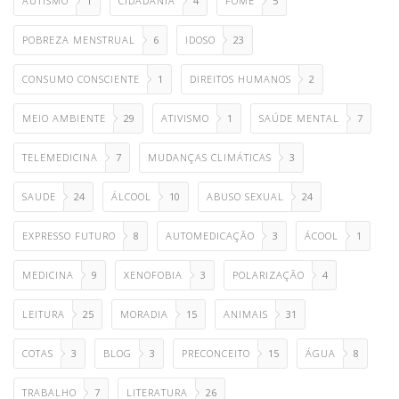
AUTISMO
1
CIDADANIA
4
FOME
5
POBREZA MENSTRUAL
6
IDOSO
23
CONSUMO CONSCIENTE
1
DIREITOS HUMANOS
2
MEIO AMBIENTE
29
ATIVISMO
1
SAÚDE MENTAL
7
TELEMEDICINA
7
MUDANÇAS CLIMÁTICAS
3
SAUDE
24
ÁLCOOL
10
ABUSO SEXUAL
24
EXPRESSO FUTURO
8
AUTOMEDICAÇÃO
3
ÁCOOL
1
MEDICINA
9
XENOFOBIA
3
POLARIZAÇÃO
4
LEITURA
25
MORADIA
15
ANIMAIS
31
COTAS
3
BLOG
3
PRECONCEITO
15
ÁGUA
8
TRABALHO
7
LITERATURA
26