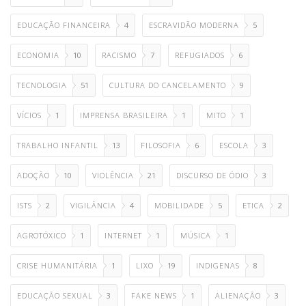
EDUCAÇÃO FINANCEIRA
4
ESCRAVIDÃO MODERNA
5
ECONOMIA
10
RACISMO
7
REFUGIADOS
6
TECNOLOGIA
51
CULTURA DO CANCELAMENTO
9
VÍCIOS
1
IMPRENSA BRASILEIRA
1
MITO
1
TRABALHO INFANTIL
13
FILOSOFIA
6
ESCOLA
3
ADOÇÃO
10
VIOLÊNCIA
21
DISCURSO DE ÓDIO
3
ISTS
2
VIGILÂNCIA
4
MOBILIDADE
5
ETICA
2
AGROTÓXICO
1
INTERNET
1
MÚSICA
1
CRISE HUMANITÁRIA
1
LIXO
19
INDIGENAS
8
EDUCAÇÃO SEXUAL
3
FAKE NEWS
1
ALIENAÇÃO
3