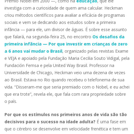
Prêmio Nobel em 2000 —, como na
educação
, que ele
investiga com a curiosidade de quem ama calcular. Heck­man
criou métodos científicos para avaliar a eficácia de programas
sociais e vem se dedicando aos estudos sobre a primeira
infância — para ele, um divisor de águas. É sobre esse assunto
que falará, na segun­da-feira 25, no encontro
Os desafios da
primeira infância — Por que investir em crianças de zero
a 6 anos vai mudar o Brasil
, organizado pelas revistas Exame
e VEJA e apoiado pela Fundação Maria Cecilia Souto Vidigal, pela
Funda­ción Femsa e pela United Way Brasil. Professor na
Universidade de Chicago, Heckman veio uma dezena de vezes
ao Brasil. Estava no Rio quando recebeu o telefonema de sua
vida. “Disseram-me que seria premiado com o Nobel, e eu achei
que era trote”, revela ele, que fala com rara propriedade sobre
o país.
Por que os estímulos nos primeiros anos de vida são tão
decisivos para o sucesso na idade adulta?
É uma fase em
que o cérebro se desenvolve em velocidade frenética e tem um