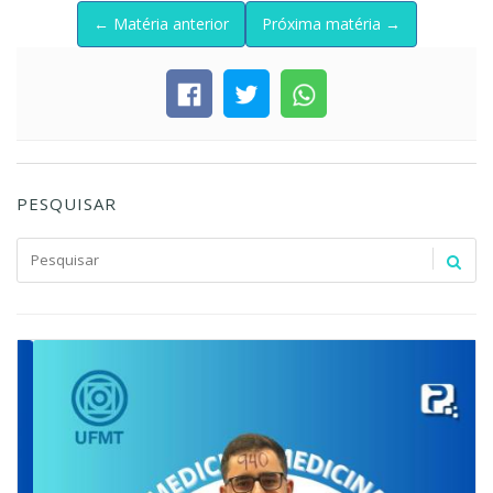
← Matéria anterior
Próxima matéria →
PESQUISAR