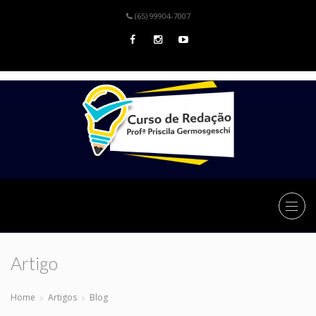
(65) 99904-7007
Artigo
Home
Artigos
Blog