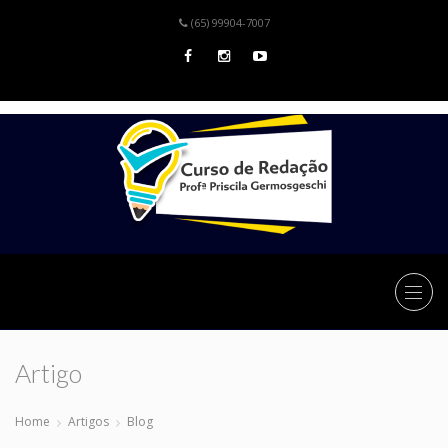
(65) 99904-7007
Artigo
Home
Artigos
Blog