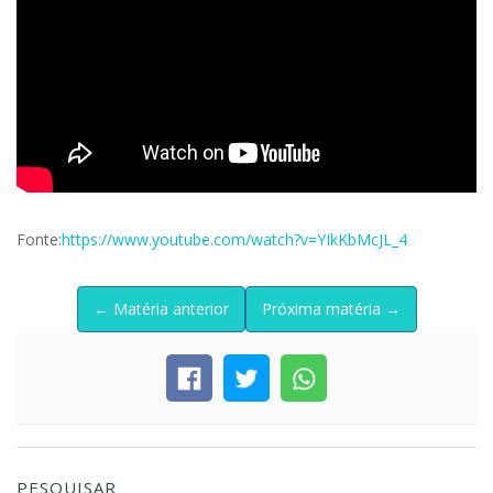
Fonte:
https://www.youtube.com/watch?v=YIkKbMcJL_4
← Matéria anterior
Próxima matéria →
PESQUISAR