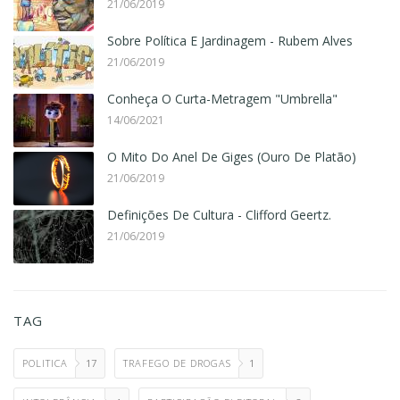
21/06/2019
Sobre Política E Jardinagem - Rubem Alves
21/06/2019
Conheça O Curta-Metragem "Umbrella"
14/06/2021
O Mito Do Anel De Giges (Ouro De Platão)
21/06/2019
Definições De Cultura - Clifford Geertz.
21/06/2019
TAG
POLITICA
17
TRAFEGO DE DROGAS
1