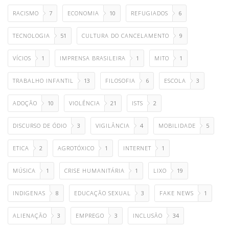
RACISMO
7
ECONOMIA
10
REFUGIADOS
6
TECNOLOGIA
51
CULTURA DO CANCELAMENTO
9
VÍCIOS
1
IMPRENSA BRASILEIRA
1
MITO
1
TRABALHO INFANTIL
13
FILOSOFIA
6
ESCOLA
3
ADOÇÃO
10
VIOLÊNCIA
21
ISTS
2
DISCURSO DE ÓDIO
3
VIGILÂNCIA
4
MOBILIDADE
5
ETICA
2
AGROTÓXICO
1
INTERNET
1
MÚSICA
1
CRISE HUMANITÁRIA
1
LIXO
19
INDIGENAS
8
EDUCAÇÃO SEXUAL
3
FAKE NEWS
1
ALIENAÇÃO
3
EMPREGO
3
INCLUSÃO
34