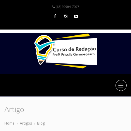
(65) 99904-7007
Artigo
Home
Artigos
Blog