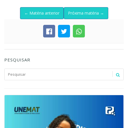
← Matéria anterior
Próxima matéria →
PESQUISAR