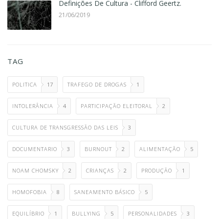
Definições De Cultura - Clifford Geertz.
21/06/2019
TAG
POLITICA
17
TRAFEGO DE DROGAS
1
INTOLERÂNCIA
4
PARTICIPAÇÃO ELEITORAL
2
CULTURA DE TRANSGRESSÃO DAS LEIS
3
DOCUMENTARIO
3
BURNOUT
2
ALIMENTAÇÃO
5
NOAM CHOMSKY
2
CRIANÇAS
2
PRODUÇÃO
1
HOMOFOBIA
8
SANEAMENTO BÁSICO
5
EQUILÍBRIO
1
BULLYING
5
PERSONALIDADES
3