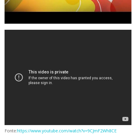
Fonte:
https://www.youtube.com/watch?v=9CJmF2Wh8CE