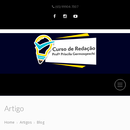
(65) 99904-7007
Artigo
Home
Artigos
Blog