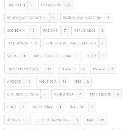
TRABALHO
7
LITERATURA
26
EDUCAÇÃO FINANCEIRA
4
ESCRAVIDÃO MODERNA
5
ECONOMIA
10
RACISMO
7
REFUGIADOS
6
TECNOLOGIA
51
CULTURA DO CANCELAMENTO
9
VÍCIOS
1
IMPRENSA BRASILEIRA
1
MITO
1
TRABALHO INFANTIL
13
FILOSOFIA
6
ESCOLA
3
ADOÇÃO
10
VIOLÊNCIA
21
ISTS
2
DISCURSO DE ÓDIO
3
VIGILÂNCIA
4
MOBILIDADE
5
ETICA
2
AGROTÓXICO
1
INTERNET
1
MÚSICA
1
CRISE HUMANITÁRIA
1
LIXO
19