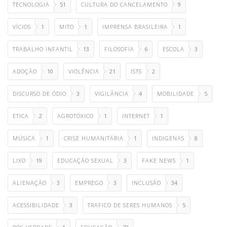
TECNOLOGIA
51
CULTURA DO CANCELAMENTO
9
VÍCIOS
1
MITO
1
IMPRENSA BRASILEIRA
1
TRABALHO INFANTIL
13
FILOSOFIA
6
ESCOLA
3
ADOÇÃO
10
VIOLÊNCIA
21
ISTS
2
DISCURSO DE ÓDIO
3
VIGILÂNCIA
4
MOBILIDADE
5
ETICA
2
AGROTÓXICO
1
INTERNET
1
MÚSICA
1
CRISE HUMANITÁRIA
1
INDIGENAS
8
LIXO
19
EDUCAÇÃO SEXUAL
3
FAKE NEWS
1
ALIENAÇÃO
3
EMPREGO
3
INCLUSÃO
34
ACESSIBILIDADE
3
TRAFICO DE SERES HUMANOS
5