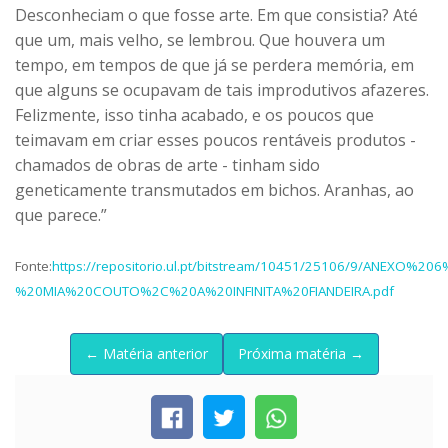
Desconheciam o que fosse arte. Em que consistia? Até
que um, mais velho, se lembrou. Que houvera um
tempo, em tempos de que já se perdera memória, em
que alguns se ocupavam de tais improdutivos afazeres.
Felizmente, isso tinha acabado, e os poucos que
teimavam em criar esses poucos rentáveis produtos -
chamados de obras de arte - tinham sido
geneticamente transmutados em bichos. Aranhas, ao
que parece.”
Fonte:
https://repositorio.ul.pt/bitstream/10451/25106/9/ANEXO%206
%20MIA%20COUTO%2C%20A%20INFINITA%20FIANDEIRA.pdf
← Matéria anterior
Próxima matéria →