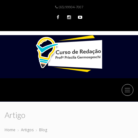
(65) 99904-7007
Artigo
Home
Artigos
Blog