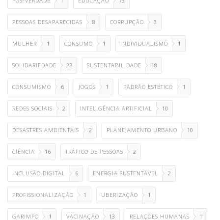
PÓS-VERDADE
1
EDUCAÇÃO
73
PESSOAS DESAPARECIDAS
8
CORRUPÇÃO
3
MULHER
1
CONSUMO
1
INDIVIDUALISMO
1
SOLIDARIEDADE
22
SUSTENTABILIDADE
18
CONSUMISMO
6
JOGOS
1
PADRÃO ESTÉTICO
1
REDES SOCIAIS
2
INTELIGÊNCIA ARTIFICIAL
10
DESASTRES AMBIENTAIS
2
PLANEJAMENTO URBANO
10
CIÊNCIA
16
TRÁFICO DE PESSOAS
2
INCLUSÃO DIGITAL
6
ENERGIA SUSTENTÁVEL
2
PROFISSIONALIZAÇÃO
1
UBERIZAÇÃO
1
GARIMPO
1
VACINAÇÃO
13
RELAÇÕES HUMANAS
1