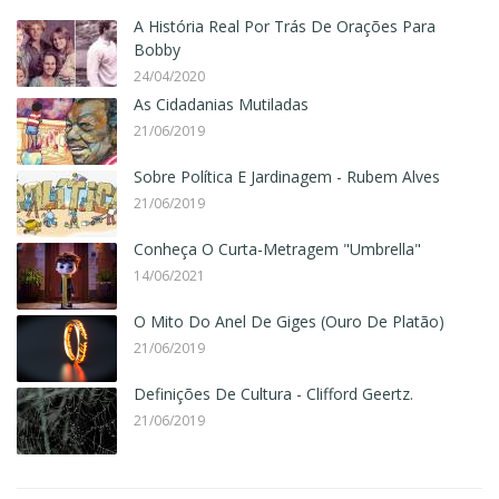
A História Real Por Trás De Orações Para
Bobby
24/04/2020
As Cidadanias Mutiladas
21/06/2019
Sobre Política E Jardinagem - Rubem Alves
21/06/2019
Conheça O Curta-Metragem "Umbrella"
14/06/2021
O Mito Do Anel De Giges (Ouro De Platão)
21/06/2019
Definições De Cultura - Clifford Geertz.
21/06/2019