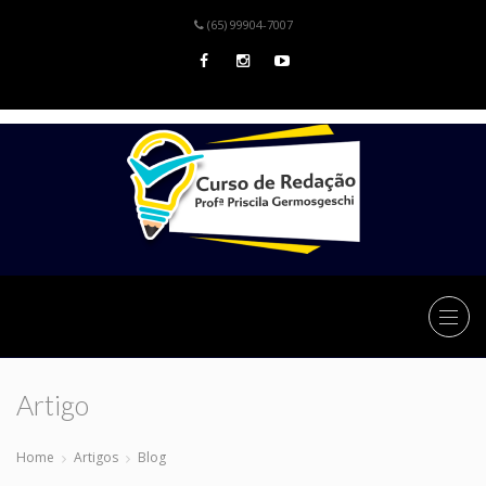
(65) 99904-7007
Artigo
Home
Artigos
Blog