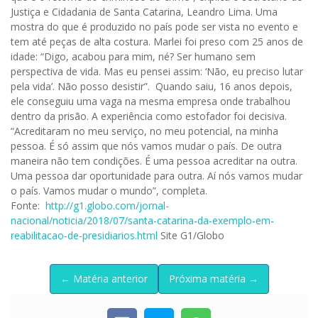
Justiça e Cidadania de Santa Catarina, Leandro Lima. Uma
mostra do que é produzido no país pode ser vista no evento e
tem até peças de alta costura. Marlei foi preso com 25 anos de
idade: “Digo, acabou para mim, né? Ser humano sem
perspectiva de vida. Mas eu pensei assim: ‘Não, eu preciso lutar
pela vida’. Não posso desistir”. Quando saiu, 16 anos depois,
ele conseguiu uma vaga na mesma empresa onde trabalhou
dentro da prisão. A experiência como estofador foi decisiva.
“Acreditaram no meu serviço, no meu potencial, na minha
pessoa. É só assim que nós vamos mudar o país. De outra
maneira não tem condições. É uma pessoa acreditar na outra.
Uma pessoa dar oportunidade para outra. Aí nós vamos mudar
o país. Vamos mudar o mundo”, completa.
Fonte:
http://g1.globo.com/jornal-
nacional/noticia/2018/07/santa-catarina-da-exemplo-em-
reabilitacao-de-presidiarios.html
Site G1/Globo
← Matéria anterior
Próxima matéria →