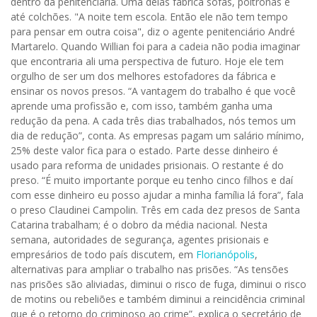
dentro da penitenciária. Uma delas fabrica sofás, poltronas e
até colchões. "A noite tem escola. Então ele não tem tempo
para pensar em outra coisa", diz o agente penitenciário André
Martarelo. Quando Willian foi para a cadeia não podia imaginar
que encontraria ali uma perspectiva de futuro. Hoje ele tem
orgulho de ser um dos melhores estofadores da fábrica e
ensinar os novos presos. “A vantagem do trabalho é que você
aprende uma profissão e, com isso, também ganha uma
redução da pena. A cada três dias trabalhados, nós temos um
dia de redução”, conta. As empresas pagam um salário mínimo,
25% deste valor fica para o estado. Parte desse dinheiro é
usado para reforma de unidades prisionais. O restante é do
preso. “É muito importante porque eu tenho cinco filhos e daí
com esse dinheiro eu posso ajudar a minha família lá fora”, fala
o preso Claudinei Campolin. Três em cada dez presos de Santa
Catarina trabalham; é o dobro da média nacional. Nesta
semana, autoridades de segurança, agentes prisionais e
empresários de todo país discutem, em
Florianópolis
,
alternativas para ampliar o trabalho nas prisões. “As tensões
nas prisões são aliviadas, diminui o risco de fuga, diminui o risco
de motins ou rebeliões e também diminui a reincidência criminal
que é o retorno do criminoso ao crime”, explica o secretário de