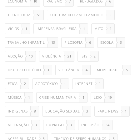
ECONOMIA
10
RACISMO
7
REFUGIADOS
6
TECNOLOGIA
51
CULTURA DO CANCELAMENTO
9
VÍCIOS
1
IMPRENSA BRASILEIRA
1
MITO
1
TRABALHO INFANTIL
13
FILOSOFIA
6
ESCOLA
3
ADOÇÃO
10
VIOLÊNCIA
21
ISTS
2
DISCURSO DE ÓDIO
3
VIGILÂNCIA
4
MOBILIDADE
5
ETICA
2
AGROTÓXICO
1
INTERNET
1
MÚSICA
1
CRISE HUMANITÁRIA
1
LIXO
19
INDIGENAS
8
EDUCAÇÃO SEXUAL
3
FAKE NEWS
1
ALIENAÇÃO
3
EMPREGO
3
INCLUSÃO
34
ACESSIBILIDADE
3
TRAFICO DE SERES HUMANOS
5