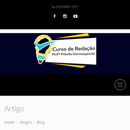
(65) 99904-7007
Artigo
Home
Artigos
Blog