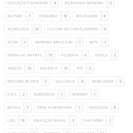
EDUCAÇÃO FINANCEIRA
4
ESCRAVIDÃO MODERNA
5
RACISMO
7
ECONOMIA
10
REFUGIADOS
6
TECNOLOGIA
51
CULTURA DO CANCELAMENTO
9
VÍCIOS
1
IMPRENSA BRASILEIRA
1
MITO
1
TRABALHO INFANTIL
13
FILOSOFIA
6
ESCOLA
3
ADOÇÃO
10
VIOLÊNCIA
21
ISTS
2
DISCURSO DE ÓDIO
3
VIGILÂNCIA
4
MOBILIDADE
5
ETICA
2
AGROTÓXICO
1
INTERNET
1
MÚSICA
1
CRISE HUMANITÁRIA
1
INDIGENAS
8
LIXO
19
EDUCAÇÃO SEXUAL
3
FAKE NEWS
1