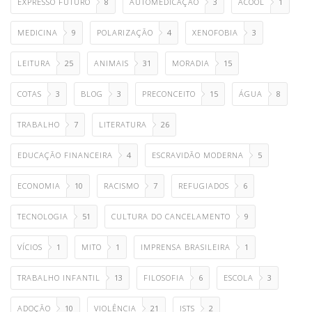
EXPRESSO FUTURO
8
AUTOMEDICAÇÃO
3
ÁCOOL
1
MEDICINA
9
POLARIZAÇÃO
4
XENOFOBIA
3
LEITURA
25
ANIMAIS
31
MORADIA
15
COTAS
3
BLOG
3
PRECONCEITO
15
ÁGUA
8
TRABALHO
7
LITERATURA
26
EDUCAÇÃO FINANCEIRA
4
ESCRAVIDÃO MODERNA
5
ECONOMIA
10
RACISMO
7
REFUGIADOS
6
TECNOLOGIA
51
CULTURA DO CANCELAMENTO
9
VÍCIOS
1
MITO
1
IMPRENSA BRASILEIRA
1
TRABALHO INFANTIL
13
FILOSOFIA
6
ESCOLA
3
ADOÇÃO
10
VIOLÊNCIA
21
ISTS
2