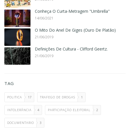
Conheça O Curta-Metragem "Umbrella"
14/06/2021
O Mito Do Anel De Giges (Ouro De Platão)
21/06/2019
Definições De Cultura - Clifford Geertz.
21/06/2019
TAG
POLITICA
17
TRAFEGO DE DROGAS
1
INTOLERÂNCIA
4
PARTICIPAÇÃO ELEITORAL
2
DOCUMENTARIO
3