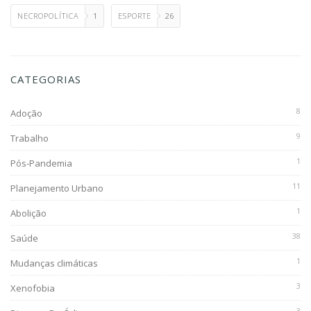
NECROPOLÍTICA
1
ESPORTE
26
CATEGORIAS
8
Adoção
9
Trabalho
1
Pós-Pandemia
11
Planejamento Urbano
1
Abolição
38
Saúde
1
Mudanças climáticas
3
Xenofobia
3