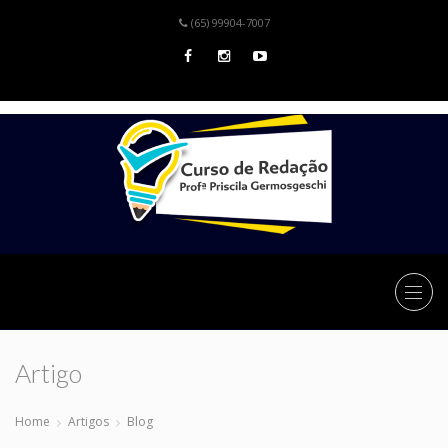
(65) 99904-7007
Artigo
Home
Artigos
Blog