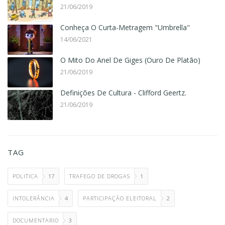
21/06/2019
Conheça O Curta-Metragem "Umbrella"
14/06/2021
O Mito Do Anel De Giges (Ouro De Platão)
21/06/2019
Definições De Cultura - Clifford Geertz.
21/06/2019
TAG
POLITICA
17
TRAFEGO DE DROGAS
1
INTOLERÂNCIA
4
PARTICIPAÇÃO ELEITORAL
2
DOCUMENTARIO
3