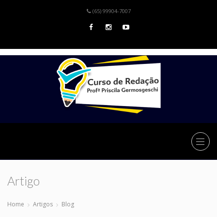
(65) 99904-7007
Artigo
Home
Artigos
Blog