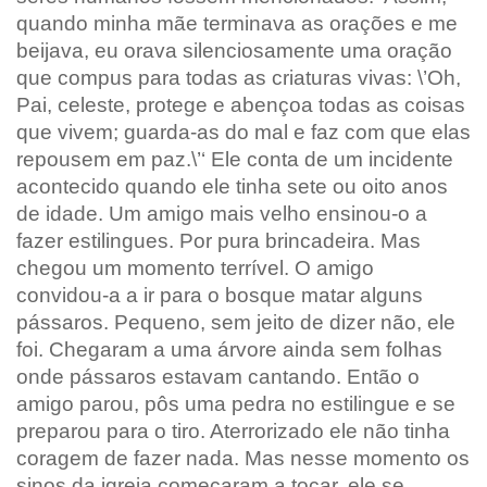
quando minha mãe terminava as orações e me
beijava, eu orava silenciosamente uma oração
que compus para todas as criaturas vivas: \’Oh,
Pai, celeste, protege e abençoa todas as coisas
que vivem; guarda-as do mal e faz com que elas
repousem em paz.\’‘ Ele conta de um incidente
acontecido quando ele tinha sete ou oito anos
de idade. Um amigo mais velho ensinou-o a
fazer estilingues. Por pura brincadeira. Mas
chegou um momento terrível. O amigo
convidou-a a ir para o bosque matar alguns
pássaros. Pequeno, sem jeito de dizer não, ele
foi. Chegaram a uma árvore ainda sem folhas
onde pássaros estavam cantando. Então o
amigo parou, pôs uma pedra no estilingue e se
preparou para o tiro. Aterrorizado ele não tinha
coragem de fazer nada. Mas nesse momento os
sinos da igreja começaram a tocar, ele se