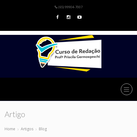
(65) 99904-7007
Artigo
Home
Artigos
Blog