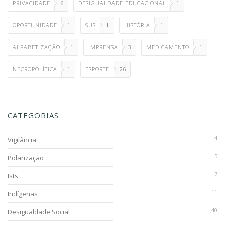
PRIVACIDADE
6
DESIGUALDADE EDUCACIONAL
1
OPORTUNIDADE
1
SUS
1
HISTÓRIA
1
ALFABETIZAÇÃO
1
IMPRENSA
3
MEDICAMENTO
1
NECROPOLÍTICA
1
ESPORTE
26
CATEGORIAS
4
Vigilância
5
Polarização
7
Ists
11
Indígenas
40
Desigualdade Social