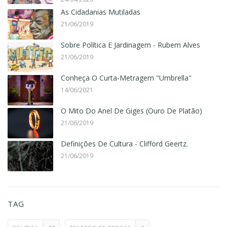
As Cidadanias Mutiladas
21/06/2019
Sobre Política E Jardinagem - Rubem Alves
21/06/2019
Conheça O Curta-Metragem "Umbrella"
14/06/2021
O Mito Do Anel De Giges (Ouro De Platão)
21/06/2019
Definições De Cultura - Clifford Geertz.
21/06/2019
TAG