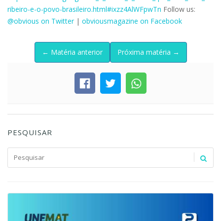
ribeiro-e-o-povo-brasileiro.html#ixzz4AlWFpwTn
Follow us:
@obvious on Twitter
|
obviousmagazine on Facebook
← Matéria anterior
Próxima matéria →
PESQUISAR