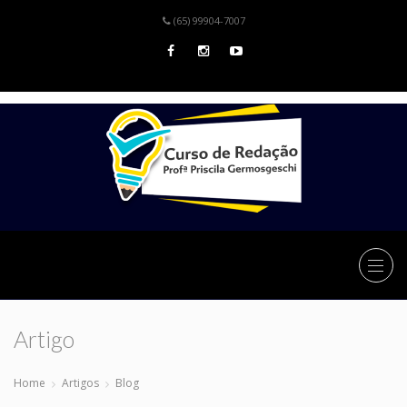
(65) 99904-7007
Artigo
Home
Artigos
Blog