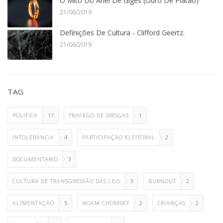
O Mito Do Anel De Giges (Ouro De Platão)
21/06/2019
Definições De Cultura - Clifford Geertz.
21/06/2019
TAG
POLITICA
17
TRAFEGO DE DROGAS
1
INTOLERÂNCIA
4
PARTICIPAÇÃO ELEITORAL
2
DOCUMENTARIO
3
CULTURA DE TRANSGRESSÃO DAS LEIS
3
BURNOUT
2
ALIMENTAÇÃO
5
NOAM CHOMSKY
2
CRIANÇAS
2