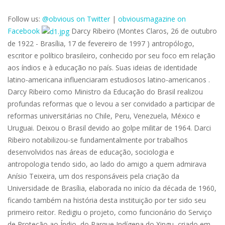
Follow us:
@obvious on Twitter
|
obviousmagazine on
Facebook
Darcy Ribeiro (Montes Claros, 26 de outubro
de 1922 - Brasília, 17 de fevereiro de 1997 ) antropólogo,
escritor e político brasileiro, conhecido por seu foco em relação
aos índios e à educação no país. Suas ideias de identidade
latino-americana influenciaram estudiosos latino-americanos .
Darcy Ribeiro como Ministro da Educação do Brasil realizou
profundas reformas que o levou a ser convidado a participar de
reformas universitárias no Chile, Peru, Venezuela, México e
Uruguai. Deixou o Brasil devido ao golpe militar de 1964. Darci
Ribeiro notabilizou-se fundamentalmente por trabalhos
desenvolvidos nas áreas de educação, sociologia e
antropologia tendo sido, ao lado do amigo a quem admirava
Anísio Teixeira, um dos responsáveis pela criação da
Universidade de Brasília, elaborada no início da década de 1960,
ficando também na história desta instituição por ter sido seu
primeiro reitor. Redigiu o projeto, como funcionário do Serviço
de Proteção ao Índio, do Parque Indígena do Xingu, criado em