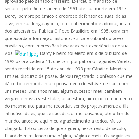
aprovado pelo senado brasileiro. Exerceu o mandato de
senador pelo Rio de Janeiro de 1991 até sua morte em 1997.
Darcy, sempre polêmico e ardoroso defensor de suas ideias,
teve, em sua longa agonia, o reconhecimento e admiração até
dos adversários. Publica O Povo Brasileiro em 1995, obra em
que aborda a formação histórica, étnica e cultural do povo
brasileiro, com impressões baseadas nas experiências de sua
vida.
Darcy Ribeiro foi eleito em 8 de outubro de
1992 para a cadeira 11, que tem por patrono Fagundes Varela,
sendo recebido em 15 de abril de 1993 por Cândido Mendes.
Em seu discurso de posse, deixou registrado: Confesso que me
dá certo tremor d'alma o pensamento inevitável de que, com
uns meses, uns anos mais, algum sucessor meu, também
vergando nossa veste talar, aqui estará, hirto, no cumprimento
do mesmo rito para me recordar. Vendo projetivamente a fila
infindável deles, que se sucederão, me louvando, até o fim do
mundo, antecipo aqui meu agradecimento a todos. Muito
obrigado. Estou certo de que alguém, neste resto de século,
falará de mim, lendo uma página, página e meia. Os seguintes