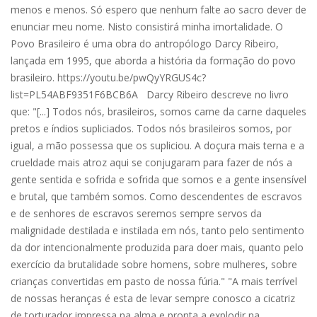
menos e menos. Só espero que nenhum falte ao sacro dever de
enunciar meu nome. Nisto consistirá minha imortalidade. O
Povo Brasileiro é uma obra do antropólogo Darcy Ribeiro,
lançada em 1995, que aborda a história da formação do povo
brasileiro. https://youtu.be/pwQyYRGUS4c?
list=PL54ABF9351F6BCB6A Darcy Ribeiro descreve no livro
que: "[...] Todos nós, brasileiros, somos carne da carne daqueles
pretos e índios supliciados. Todos nós brasileiros somos, por
igual, a mão possessa que os supliciou. A doçura mais terna e a
crueldade mais atroz aqui se conjugaram para fazer de nós a
gente sentida e sofrida e sofrida que somos e a gente insensível
e brutal, que também somos. Como descendentes de escravos
e de senhores de escravos seremos sempre servos da
malignidade destilada e instilada em nós, tanto pelo sentimento
da dor intencionalmente produzida para doer mais, quanto pelo
exercício da brutalidade sobre homens, sobre mulheres, sobre
crianças convertidas em pasto de nossa fúria." "A mais terrível
de nossas heranças é esta de levar sempre conosco a cicatriz
de torturador impressa na alma e pronta a explodir na