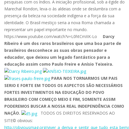
pesquisas com os índios. A iniciação profissional, sob a égide do
Marechal Rondon, leva-o às aldeias onde se deslumbra com a
presença da beleza na sociedade indígena e a força da sua
identidade. O Brasil mestiço seria a nova Roma chamada a
representar um papel importante no mundo.
https://www.youtube.com/watch?v=L0htCmXK-Lo
Darcy
Ribeiro é um dos raros brasileiros que uma boa parte de
brasileiros desconhece as suas obras pensador e
educador, que deixou um legado fantástico para a
educação assim como Paulo Freire e Anísio Teixeira.
PARA NOS TORNARMOS UM PAIS
SERIO E FORTE EM TODOS OS ASPECTOS SÃO NECESSÁRIOS
FORTES INVESTIMENTOS NA EDUCAÇÃO DO POVO
BRASILEIRO COM COMEÇO MEIO E FIM, SOMENTE ASSIM
PODEREMOS BUSCAR A NOSSA REAL INDEPENDÊNCIA COMO
NAÇÃO.
TODOS OS DIREITOS RESERVADOS AO
SITE© obvious:
http://obviousmag.org/viver_a_deriva_e_sentir_que_tudo_esta_bem