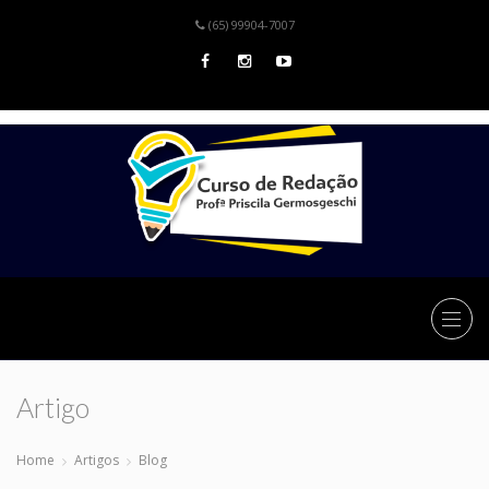
(65) 99904-7007
Artigo
Home
Artigos
Blog