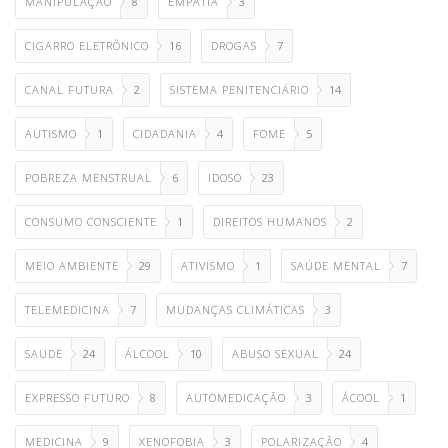
MANIPULAÇÃO
8
EMPATIA
3
CIGARRO ELETRÔNICO
16
DROGAS
7
CANAL FUTURA
2
SISTEMA PENITENCIÁRIO
14
AUTISMO
1
CIDADANIA
4
FOME
5
POBREZA MENSTRUAL
6
IDOSO
23
CONSUMO CONSCIENTE
1
DIREITOS HUMANOS
2
MEIO AMBIENTE
29
ATIVISMO
1
SAÚDE MENTAL
7
TELEMEDICINA
7
MUDANÇAS CLIMÁTICAS
3
SAUDE
24
ÁLCOOL
10
ABUSO SEXUAL
24
EXPRESSO FUTURO
8
AUTOMEDICAÇÃO
3
ÁCOOL
1
MEDICINA
9
XENOFOBIA
3
POLARIZAÇÃO
4