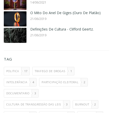
14/06/2021
O Mito Do Anel De Giges (Ouro De Platão)
21/06/2019
Definições De Cultura - Clifford Geertz.
21/06/2019
TAG
POLITICA
17
TRAFEGO DE DROGAS
1
INTOLERÂNCIA
4
PARTICIPAÇÃO ELEITORAL
2
DOCUMENTARIO
3
CULTURA DE TRANSGRESSÃO DAS LEIS
3
BURNOUT
2