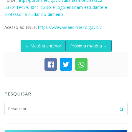
Fonte:
http://portal.mec.gov.br/ultimas-noticias/222-
537011943/64041-curso-e-jogo-ensinam-estudante-e-
professor-a-cuidar-do-dinheiro
Acesso ao ENEF:
https://www.vidaedinheiro.gov.br/
← Matéria anterior
Próxima matéria →
PESQUISAR