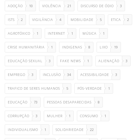
ADOÇÃO
10
VIOLÊNCIA
21
DISCURSO DE ÓDIO
3
ISTS
2
VIGILÂNCIA
4
MOBILIDADE
5
ETICA
2
AGROTÓXICO
1
INTERNET
1
MÚSICA
1
CRISE HUMANITÁRIA
1
INDIGENAS
8
LIXO
19
EDUCAÇÃO SEXUAL
3
FAKE NEWS
1
ALIENAÇÃO
3
EMPREGO
3
INCLUSÃO
34
ACESSIBILIDADE
3
TRAFICO DE SERES HUMANOS
5
PÓS-VERDADE
1
EDUCAÇÃO
73
PESSOAS DESAPARECIDAS
8
CORRUPÇÃO
3
MULHER
1
CONSUMO
1
INDIVIDUALISMO
1
SOLIDARIEDADE
22