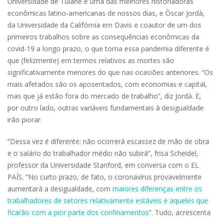
Universidade de Tulane e uma das melhores historiadoras
econômicas latino-americanas de nossos dias, e Òscar Jordà,
da Universidade da Califórnia em Davis e coautor de um dos
primeiros trabalhos sobre as consequências econômicas da
covid-19 a longo prazo, o que torna essa pandemia diferente é
que (felizmente) em termos relativos as mortes são
significativamente menores do que nas ocasiões anteriores. “Os
mais afetados são os aposentados, com economias e capital,
mas que já estão fora do mercado de trabalho”, diz Jordà. E,
por outro lado, outras variáveis fundamentais à desigualdade
irão piorar.
“Dessa vez é diferente: não ocorrerá escassez de mão de obra
e o salário do trabalhador médio não subirá”, frisa Scheidel,
professor da Universidade Stanford, em conversa com o EL
PAÍS. “No curto prazo, de fato, o coronavírus provavelmente
aumentará a desigualdade, com
maiores diferenças entre os
trabalhadores de setores relativamente estáveis e aqueles que
ficarão com a pior parte dos confinamentos
”. Tudo, acrescenta