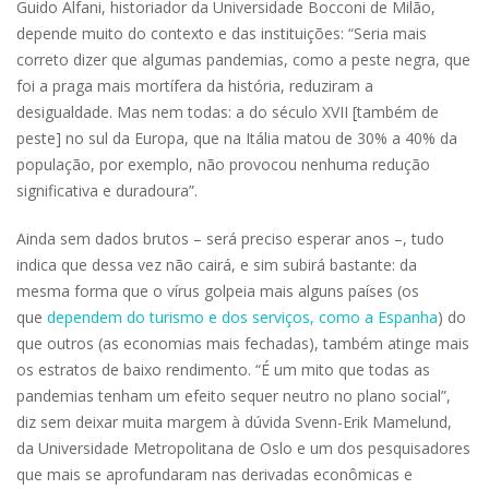
Guido Alfani, historiador da Universidade Bocconi de Milão,
depende muito do contexto e das instituições: “Seria mais
correto dizer que algumas pandemias, como a peste negra, que
foi a praga mais mortífera da história, reduziram a
desigualdade. Mas nem todas: a do século XVII [também de
peste] no sul da Europa, que na Itália matou de 30% a 40% da
população, por exemplo, não provocou nenhuma redução
significativa e duradoura”.
Ainda sem dados brutos – será preciso esperar anos –, tudo
indica que dessa vez não cairá, e sim subirá bastante: da
mesma forma que o vírus golpeia mais alguns países (os
que
dependem do turismo e dos serviços, como a Espanha
) do
que outros (as economias mais fechadas), também atinge mais
os estratos de baixo rendimento. “É um mito que todas as
pandemias tenham um efeito sequer neutro no plano social”,
diz sem deixar muita margem à dúvida Svenn-Erik Mamelund,
da Universidade Metropolitana de Oslo e um dos pesquisadores
que mais se aprofundaram nas derivadas econômicas e