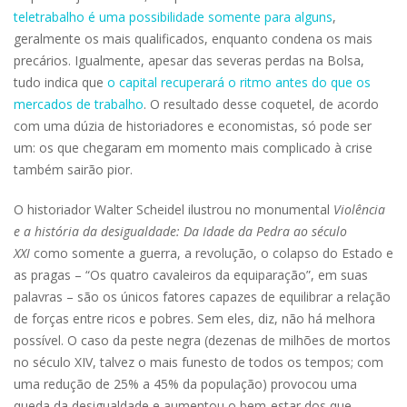
teletrabalho é uma possibilidade somente para alguns
,
geralmente os mais qualificados, enquanto condena os mais
precários. Igualmente, apesar das severas perdas na Bolsa,
tudo indica que
o capital recuperará o ritmo antes do que os
mercados de trabalho
. O resultado desse coquetel, de acordo
com uma dúzia de historiadores e economistas, só pode ser
um: os que chegaram em momento mais complicado à crise
também sairão pior.
O historiador Walter Scheidel ilustrou no monumental
Violência
e a história da desigualdade: Da Idade da Pedra ao século
XXI
como somente a guerra, a revolução, o colapso do Estado e
as pragas – “Os quatro cavaleiros da equiparação”, em suas
palavras – são os únicos fatores capazes de equilibrar a relação
de forças entre ricos e pobres. Sem eles, diz, não há melhora
possível. O caso da peste negra (dezenas de milhões de mortos
no século XIV, talvez o mais funesto de todos os tempos; com
uma redução de 25% a 45% da população) provocou uma
queda da desigualdade e aumentou o bem-estar dos que