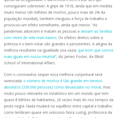
conseguiram sobreviver. A gripe de 1918, ainda que em medida
muito menor (40 milhões de mortos, pouco mais de 2% da
população mundial), também minguou a força de trabalho e
provocou um efeito semelhante, ainda que menor. “As
pandemias adoecem e matam as pessoas e
deixam as famílias
com níveis de vida mais baixos
. Os efeitos diretos sobre a
pobreza e o bem-estar são grandes e persistentes. A alegria da
melhora resultante na igualdade soa vazia:
que bom que somos
mais iguais em nossa miséria!
”, diz James Foster, da Elliott
School of International Affairs.
Com o coronavírus sequer essa melhora conjuntural será
vivenciada:
o número de mortos é tão grande em termos
absolutos (330.000 pessoas) como devastador no moral
, mas
muito pouco relevante no estatístico em um mundo que tem
quase 8 bilhões de habitantes, 20 vezes mais do nos tempos da
peste negra. Nada mudará no equilíbrio entre capital e trabalho:
como lembram quase em uníssono Nora Lustig, professora da