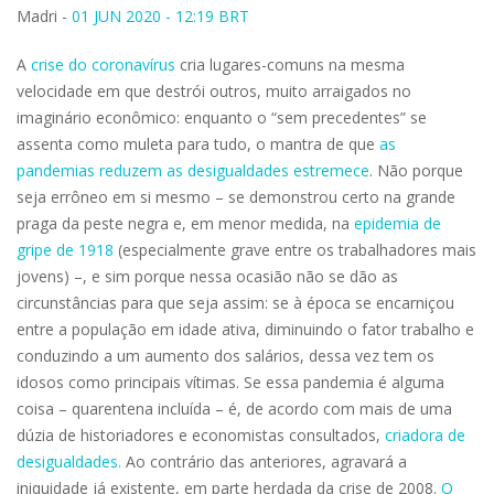
Madri -
01 JUN 2020 - 12:19 BRT
A
crise do coronavírus
cria lugares-comuns na mesma
velocidade em que destrói outros, muito arraigados no
imaginário econômico: enquanto o “sem precedentes” se
assenta como muleta para tudo, o mantra de que
as
pandemias reduzem as desigualdades estremece
. Não porque
seja errôneo em si mesmo – se demonstrou certo na grande
praga da peste negra e, em menor medida, na
epidemia de
gripe de 1918
(especialmente grave entre os trabalhadores mais
jovens) –, e sim porque nessa ocasião não se dão as
circunstâncias para que seja assim: se à época se encarniçou
entre a população em idade ativa, diminuindo o fator trabalho e
conduzindo a um aumento dos salários, dessa vez tem os
idosos como principais vítimas. Se essa pandemia é alguma
coisa – quarentena incluída – é, de acordo com mais de uma
dúzia de historiadores e economistas consultados,
criadora de
desigualdades.
Ao contrário das anteriores, agravará a
iniquidade já existente, em parte herdada da crise de 2008.
O