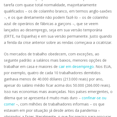
tarefa com quase total normalidade, majoritariamente
qualificados – os de colarinho branco, em termos anglo-saxões
–, e os que diretamente não podem fazê-lo – os de colarinho
azul: de operários de fábricas a garçons –, que se veem
lançados ao desemprego, seja em sua versão temporária
(ERTE, na Espanha) e em sua versão permanente. Justo quando
a ferida da crise anterior sobre as rendas começava a cicatrizar.
Os mercados de trabalho obedecem, com exceções, ao
seguinte padrão: a salários mais baixos, menores opções de
trabalhar em casa e maiores de
cair em desemprego
. Nos EUA,
por exemplo, quatro de cada 10 trabalhadores demitidos
ganhava menos de 40.000 dólares (213.000 reais) por ano,
apesar do salário médio ficar acima dos 50.000 (266.000 reais).
Isso nas economias mais avançadas. Nos países emergentes, o
dilema que se apresenta é muito mais duro –
confinar-se ou
comer
–, com milhões de trabalhadores informais – os que
estavam em pior situação já desde antes da pandemia –
obrigados a fazer, literalmente, o que for preciso para procurar