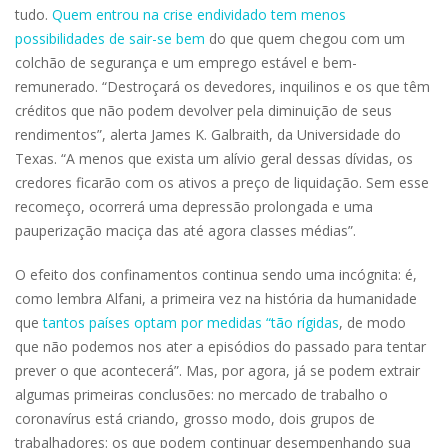
tudo.
Quem entrou na crise endividado tem menos
possibilidades de sair-se bem
do que quem chegou com um
colchão de segurança e um emprego estável e bem-
remunerado. “Destroçará os devedores, inquilinos e os que têm
créditos que não podem devolver pela diminuição de seus
rendimentos”, alerta James K. Galbraith, da Universidade do
Texas. “A menos que exista um alívio geral dessas dívidas, os
credores ficarão com os ativos a preço de liquidação. Sem esse
recomeço, ocorrerá uma depressão prolongada e uma
pauperização maciça das até agora classes médias”.
O efeito dos confinamentos continua sendo uma incógnita: é,
como lembra Alfani, a primeira vez na história da humanidade
que
tantos países optam por medidas “tão rígidas
, de modo
que não podemos nos ater a episódios do passado para tentar
prever o que acontecerá”. Mas, por agora, já se podem extrair
algumas primeiras conclusões: no mercado de trabalho o
coronavírus está criando, grosso modo, dois grupos de
trabalhadores: os que podem continuar desempenhando sua