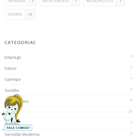
IMPRENSA
3
MEDICAMENTO
1
NECROPOLÍTICA
1
ESPORTE
26
CATEGORIAS
5
Emprego
2
Futuro
1
Garimpo
2
Suicídio
9
Consumismo
33
Idoso
1
Animais
2
Servidão Moderna