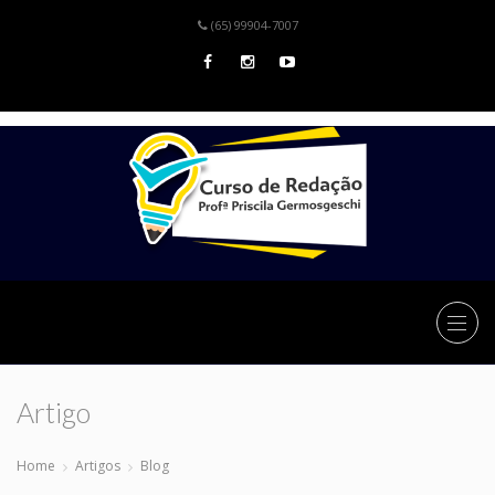
(65) 99904-7007
Artigo
Home
Artigos
Blog