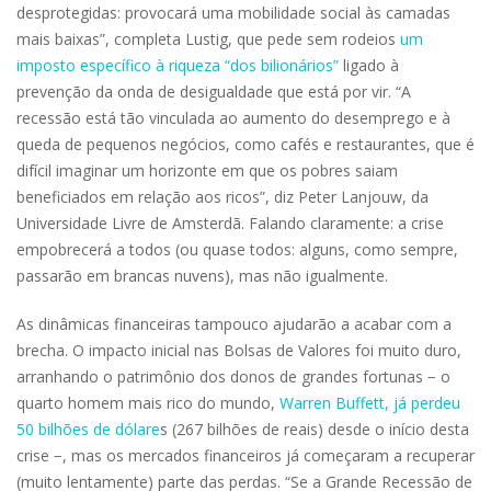
desprotegidas: provocará uma mobilidade social às camadas
mais baixas”, completa Lustig, que pede sem rodeios
um
imposto específico à riqueza “dos bilionários”
ligado à
prevenção da onda de desigualdade que está por vir. “A
recessão está tão vinculada ao aumento do desemprego e à
queda de pequenos negócios, como cafés e restaurantes, que é
difícil imaginar um horizonte em que os pobres saiam
beneficiados em relação aos ricos”, diz Peter Lanjouw, da
Universidade Livre de Amsterdã. Falando claramente: a crise
empobrecerá a todos (ou quase todos: alguns, como sempre,
passarão em brancas nuvens), mas não igualmente.
As dinâmicas financeiras tampouco ajudarão a acabar com a
brecha. O impacto inicial nas Bolsas de Valores foi muito duro,
arranhando o patrimônio dos donos de grandes fortunas − o
quarto homem mais rico do mundo,
Warren Buffett, já perdeu
50 bilhões de dólare
s (267 bilhões de reais) desde o início desta
crise −, mas os mercados financeiros já começaram a recuperar
(muito lentamente) parte das perdas. “Se a Grande Recessão de