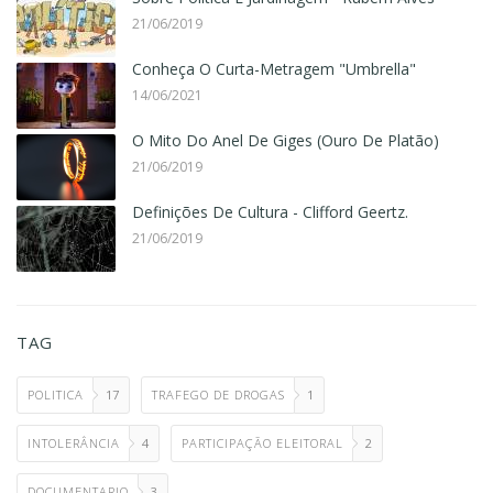
21/06/2019
Conheça O Curta-Metragem "Umbrella"
14/06/2021
O Mito Do Anel De Giges (Ouro De Platão)
21/06/2019
Definições De Cultura - Clifford Geertz.
21/06/2019
TAG
POLITICA
17
TRAFEGO DE DROGAS
1
INTOLERÂNCIA
4
PARTICIPAÇÃO ELEITORAL
2
DOCUMENTARIO
3